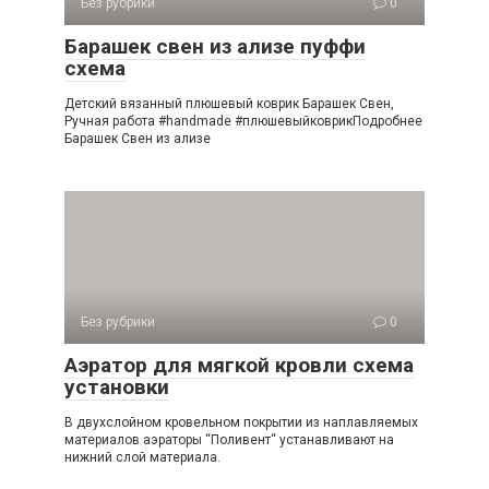
Без рубрики
0
Барашек свен из ализе пуффи
схема
Детский вязанный плюшевый коврик Барашек Свен,
Ручная работа #handmade #плюшевыйковрикПодробнее
Барашек Свен из ализе
Без рубрики
0
Аэратор для мягкой кровли схема
установки
В двухслойном кровельном покрытии из наплавляемых
материалов аэраторы “Поливент“ устанавливают на
нижний слой материала.