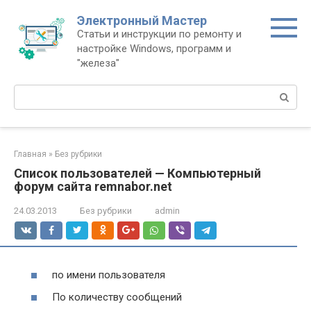
Перейти
Электронный Мастер
к
Статьи и инструкции по ремонту и
контенту
настройке Windows, программ и
"железа"
Поиск:
Главная
»
Без рубрики
Список пользователей — Компьютерный
форум сайта remnabor.net
24.03.2013
Без рубрики
admin
по имени пользователя
По количеству сообщений