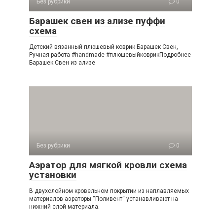
Без рубрики
0
Барашек свен из ализе пуффи
схема
Детский вязанный плюшевый коврик Барашек Свен,
Ручная работа #handmade #плюшевыйковрикПодробнее
Барашек Свен из ализе
Без рубрики
0
Аэратор для мягкой кровли схема
установки
В двухслойном кровельном покрытии из наплавляемых
материалов аэраторы “Поливент“ устанавливают на
нижний слой материала.