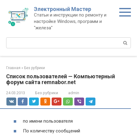
Перейти
Электронный Мастер
к
Статьи и инструкции по ремонту и
контенту
настройке Windows, программ и
"железа"
Поиск:
Главная
»
Без рубрики
Список пользователей — Компьютерный
форум сайта remnabor.net
24.03.2013
Без рубрики
admin
по имени пользователя
По количеству сообщений