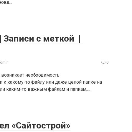
нова…
| Записи с меткой |
admin
0
ю возникает необходимость
 к какому-то файлу или даже целой папке на
или каким-то важным файлам и папкам,…
ел «Сайтострой»