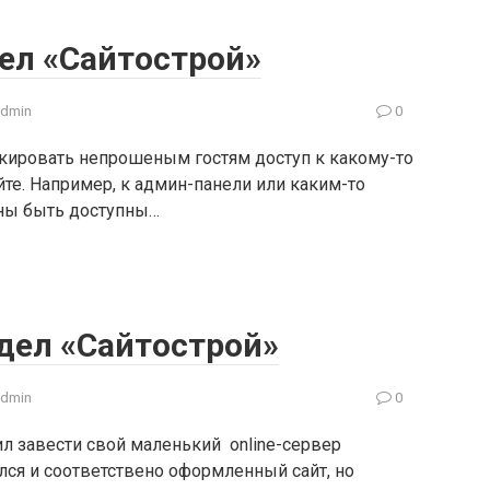
ел «Сайтострой»
admin
0
кировать непрошеным гостям доступ к какому-то
те. Например, к админ-панели или каким-то
ны быть доступны…
дел «Сайтострой»
admin
0
 завести свой маленький online-сервер
ился и соответствено оформленный сайт, но