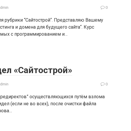
admin
0
ля рубрики “Сайтострой“. Представляю Вашему
тинга и домена для будущего сайта“. Курс
комых с программированием и…
дел «Сайтострой»
admin
0
х редиректов” осуществляющихся путём взлома
идел (если не во всех), после очистки файла
нова…