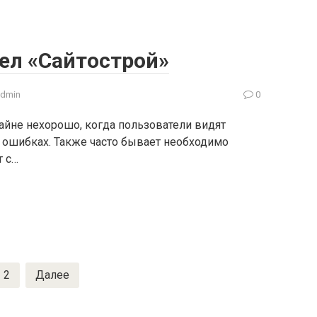
ел «Сайтострой»
admin
0
райне нехорошо, когда пользователи видят
 ошибках. Также часто бывает необходимо
т с…
2
Далее