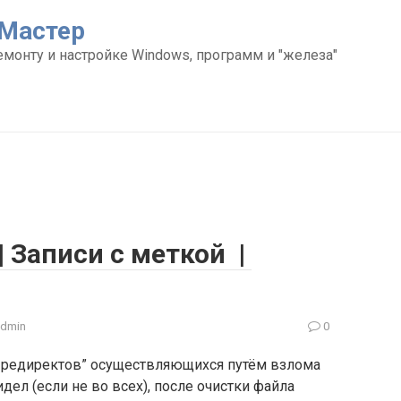
Мастер
емонту и настройке Windows, программ и "железа"
| Записи с меткой |
admin
0
х редиректов” осуществляющихся путём взлома
идел (если не во всех), после очистки файла