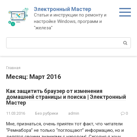
Перейти
Электронный Мастер
к
Статьи и инструкции по ремонту и
контенту
настройке Windows, программ и
"железа"
Поиск:
Главная
Месяц:
Март 2016
Как защитить браузер от изменения
домашней страницы и поиска | Электронный
Мастер
11.03.2016
Без рубрики
admin
0
Мне, признаться, очень приятен тот факт, что читатели
“Ремнабора” не только “поглощают” информацию, но и
делятся своими знаниями с народом! Сегодня я хочу