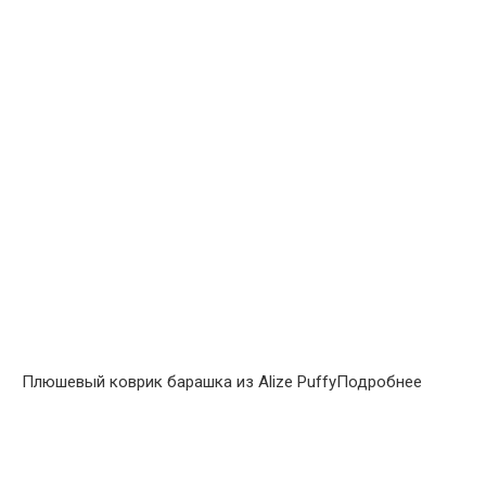
Плюшевый коврик барашка из Alize PuffyПодробнее