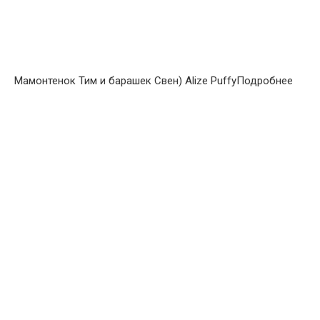
Мамонтенок Тим и барашек Свен) Alize PuffyПодробнее