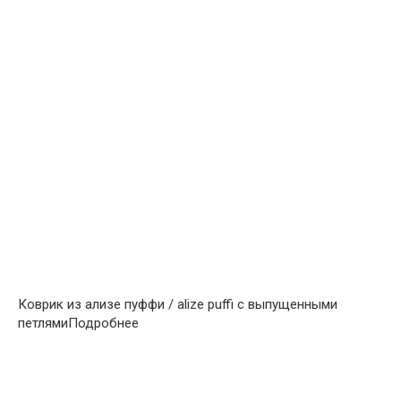
Коврик из ализе пуффи / alize puffi с выпущенными
петлямиПодробнее