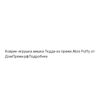
Коврик-игрушка мишка Тедди из пряжи Alize Puffy от
ДомПряжи.рфПодробнее