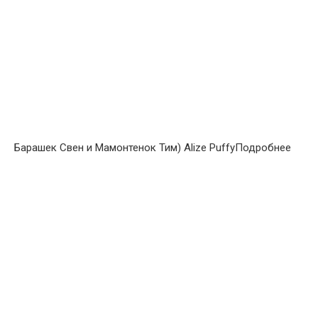
Барашек Свен и Мамонтенок Тим) Alize PuffyПодробнее