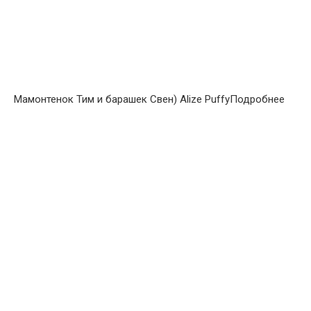
Мамонтенок Тим и барашек Свен) Alize PuffyПодробнее