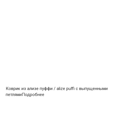
Коврик из ализе пуффи / alize puffi с выпущенными
петлямиПодробнее