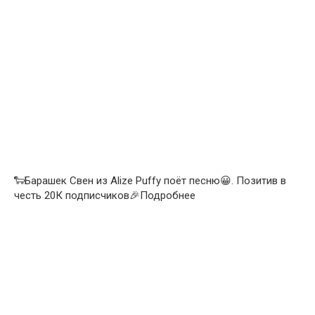
🐑Барашек Свен из Alize Puffy поёт песню😀. Позитив в
честь 20К подписчиков🎉Подробнее