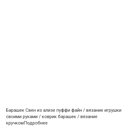
Барашек Свен из ализе пуффи файн / вязание игрушки
своими руками / коврик барашек / вязание
кручкомПодробнее