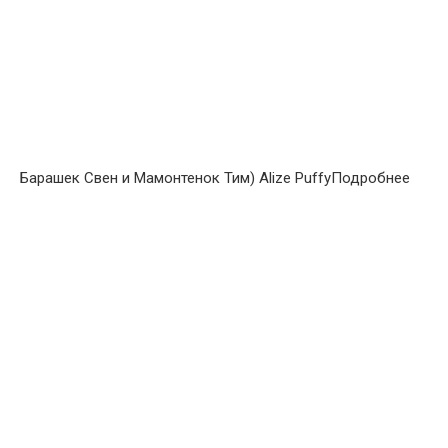
Барашек Свен и Мамонтенок Тим) Alize PuffyПодробнее