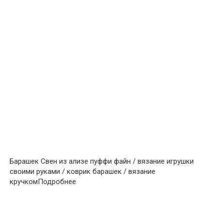
Барашек Свен из ализе пуффи файн / вязание игрушки
своими руками / коврик барашек / вязание
кручкомПодробнее