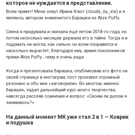
которое не нуждается в представлении.
Всем привет! Меня зовут Ирина Клют (clouds_by_iris) и я
являюсь автором знаменитого Барашка из Alize Puffy.
Свена я придумала и связала ещё летом 2018-го года, но
потом несколько месяцев держала его в тайне. Тогда я и
подумать не могла, как сильно он всем понравится и
насколько вырастет, благодаря ему, армия поклонников
пряжи Alize Puffy , чему я очень рада
Когда я презентовала барашка, опубликовав его фото на
своей странице в инстаграм, пост произвел огромный
резонанс и обо мне «заговорили». Во многом, именно
барашек, задал дальнейший курс моего творчества,
навсегда рассеяв сомнения и вопрос: «Своим ли делом я
занимаюсь?»
На данный момент МК уже стал 2 в 1 — Коврик
и подушка