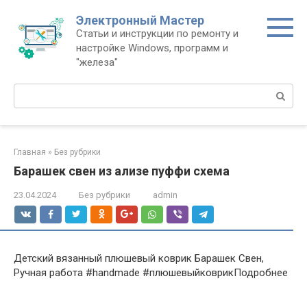
Перейти
Электронный Мастер
к
Статьи и инструкции по ремонту и
контенту
настройке Windows, программ и
"железа"
Поиск:
Главная
»
Без рубрики
Барашек свен из ализе пуффи схема
23.04.2024
Без рубрики
admin
Детский вязанный плюшевый коврик Барашек Свен,
Ручная работа #handmade #плюшевыйковрикПодробнее