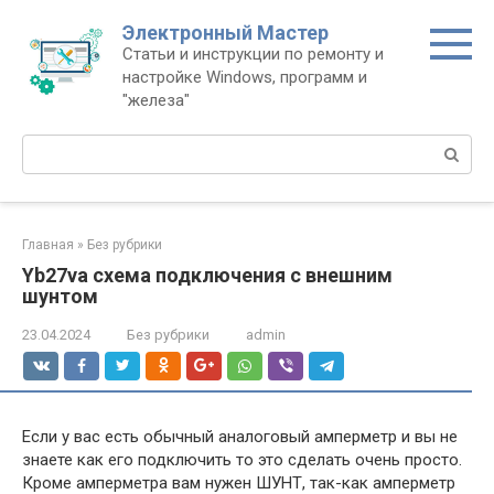
Перейти
Электронный Мастер
к
Статьи и инструкции по ремонту и
контенту
настройке Windows, программ и
"железа"
Поиск:
Главная
»
Без рубрики
Yb27va схема подключения с внешним
шунтом
23.04.2024
Без рубрики
admin
Если у вас есть обычный аналоговый амперметр и вы не
знаете как его подключить то это сделать очень просто.
Кроме амперметра вам нужен ШУНТ, так-как амперметр