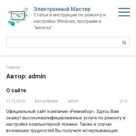
Перейти
Электронный Мастер
к
Статьи и инструкции по ремонту и
контенту
настройке Windows, программ и
"железа"
Поиск:
Главная
Автор:
admin
О сайте
11.12.2010
Без рубрики
admin
0
Официальный сайт компании «Ремнабор». Здесь Вам
окажут высококвалифицированные услуги по ремонту и
настройке компьютерной техники. Также в случае
возникших трудностей Вы получите исчерпывающие