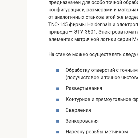
предназначен для особо точной обраб
конфигурацией, размерами и материал
от аналогичных станков этой же моде
TNC-145 фирмы Heidenhain и электроп
привода — ЭТУ-3601. Электроавтомат
элементах матричной логики серии М
На станке можно осуществлять следу
Обработку отверстий с точны
(получистовое и точное чистов
Развертывания
Контурное и прямоугольное фр
Сверления
Зенкерования
Нарезку резьбы метчиком