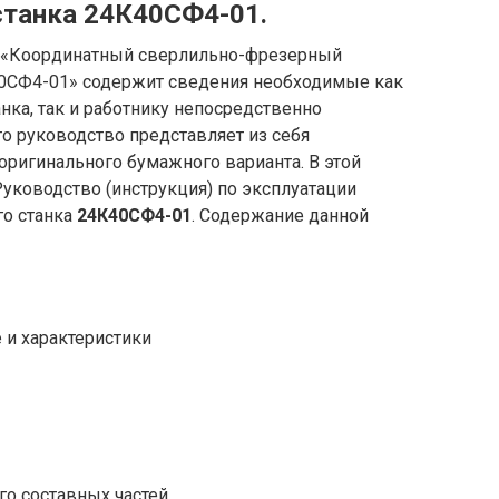
станка 24К40СФ4-01.
и «Координатный сверлильно-фрезерный
40СФ4-01» содержит сведения необходимые как
ка, так и работнику непосредственно
то руководство представляет из себя
ригинального бумажного варианта. В этой
уководство (инструкция) по эксплуатации
го станка
24К40СФ4-01
. Содержание данной
 и характеристики
его составных частей