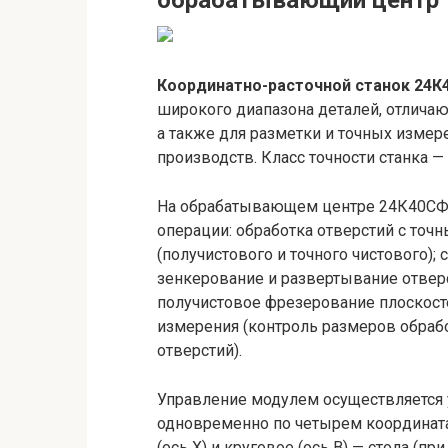
обрабатывающий центр
Координатно-расточной станок 24К
широкого диапазона деталей, отлича
а также для разметки и точных измер
производств. Класс точности станка — 
На обрабатывающем центре 24К40СФ
операции: обработка отверстий с то
(получистового и точного чистового);
зенкерование и развертывание отверс
получистовое фрезерование плоскосте
измерения (контроль размеров обрабо
отверстий).
Управление модулем осуществляется 
одновременно по четырем координат
(ось X) и круговое (ось В) — стола (п