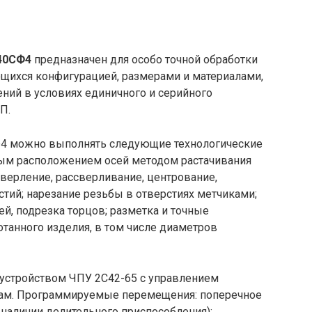
40СФ4
предназначен для особо точной обработки
ющихся конфигурацией, размерами и материалами,
ений в условиях единичного и серийного
П.
4 можно выполнять следующие технологические
чным расположением осей методом растачивания
 сверление, рассверливание, центрование,
тий; нарезание резьбы в отверстиях метчиками;
й, подрезка торцов; разметка и точные
танного изделия, в том числе диаметров
устройством ЧПУ 2C42-65 с управлением
ам. Программируемые перемещения: поперечное
ри наличии делительного приспособления);