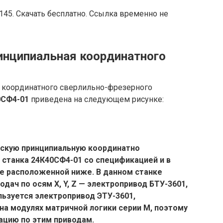
45. Скачать бесплатно. Ссылка временно не
инципиальная координатного
 координатного сверлильно-фрезерного
0СФ4-01
приведена на следующем рисунке:
ескую принципиальную координатно
станка 24К40СФ4-01 со спецификацией и в
е расположенной ниже. В данном станке
одач по осям X, Y, Z — электропривод БТУ-3601,
ользуется электропривод ЭТУ-3601
,
на модулях матричной логики серии М, поэтому
ацию по этим приводам.