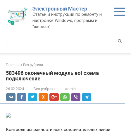
Перейти
Электронный Мастер
к
Статьи и инструкции по ремонту и
контенту
настройке Windows, программ и
"железа"
Поиск:
Главная
»
Без рубрики
583496 оконечный модуль eol схема
подключение
26.02.2024
Без рубрики
admin
Контроль исправности всех соединительных линий