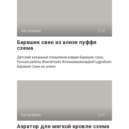
Без рубрики
0
Барашек свен из ализе пуффи
схема
Детский вязанный плюшевый коврик Барашек Свен,
Ручная работа #handmade #плюшевыйковрикПодробнее
Барашек Свен из ализе
Без рубрики
0
Аэратор для мягкой кровли схема