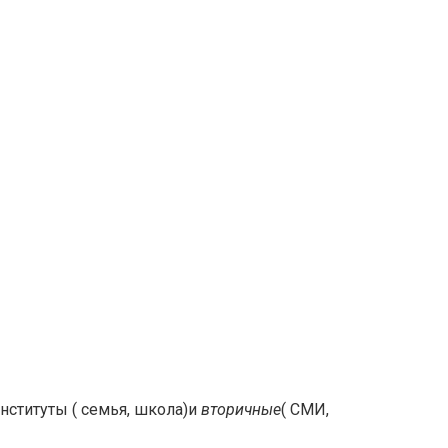
нституты ( семья, школа)и
вторичные
( СМИ,