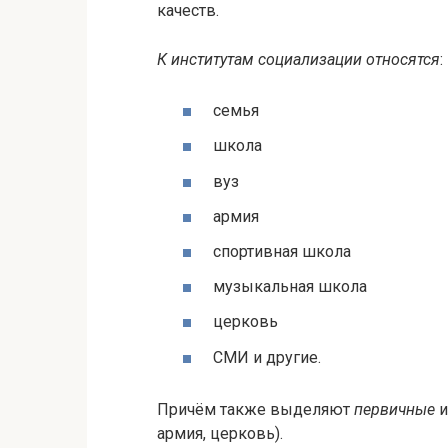
качеств.
К институтам социализации относятся
:
семья
школа
вуз
армия
спортивная школа
музыкальная школа
церковь
СМИ и другие.
Причём также выделяют
первичные
и
армия, церковь).