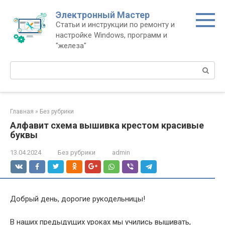
Перейти
Электронный Мастер
к
Статьи и инструкции по ремонту и
контенту
настройке Windows, программ и
"железа"
Поиск:
Главная
»
Без рубрики
Алфавит схема вышивка крестом красивые
буквы
13.04.2024
Без рубрики
admin
Добрый день, дорогие рукодельницы!
В наших предыдущих уроках мы учились вышивать,