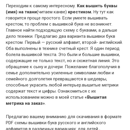
Переходим к самому интересному.
Как вышить буквы
(имя) на ткани
(читаем канве)
крестиком.
Ну тут как
говорится проще простого. Если умеете вышивать
крестом, то проблем с вышивкой букв не возникнет.
Главное найти подходящую схему с буквами, а дальше
дело техники. Предлагаю два варианта вышивки букв
крестом. Первый — русский алфавит, второй- английский.
Оба выполнены в технике счетный крест. Я один период
болела вышивкой текста. Это были и большие вышивки,
содержащие не только текст, но и сюжетная линия. Это
обращение к сыну и дочери. Пожелание благополучия в
семье дополнительно усиленные символами любви и
семейного долголетия превращаются в шедевры,
способные украсить любой интерьер.вышитые метрики
содержат текст и цифры. Ознакомиться с их
использованием можно в моей статье
«Вышитая
метрика на заказ»
.
Предлагаю вашему вниманию для скачивания в формате
PDF схемы вышивки букв русского и английского
алфавитов в различных вариациях: для детей ,