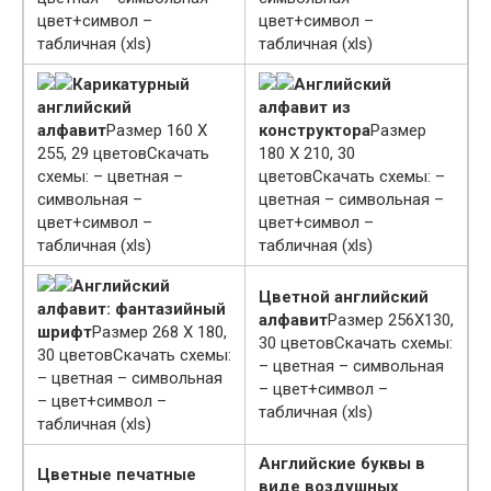
цвет+символ –
цвет+символ –
табличная (xls)
табличная (xls)
Карикатурный
Английский
английский
алфавит из
алфавит
Размер 160 Х
конструктора
Размер
255, 29 цветовСкачать
180 Х 210, 30
схемы: – цветная –
цветовСкачать схемы: –
символьная –
цветная – символьная –
цвет+символ –
цвет+символ –
табличная (xls)
табличная (xls)
Английский
Цветной английский
алфавит: фантазийный
алфавит
Размер 256Х130,
шрифт
Размер 268 Х 180,
30 цветовСкачать схемы:
30 цветовСкачать схемы:
– цветная – символьная
– цветная – символьная
– цвет+символ –
– цвет+символ –
табличная (xls)
табличная (xls)
Английские буквы в
Цветные печатные
виде воздушных