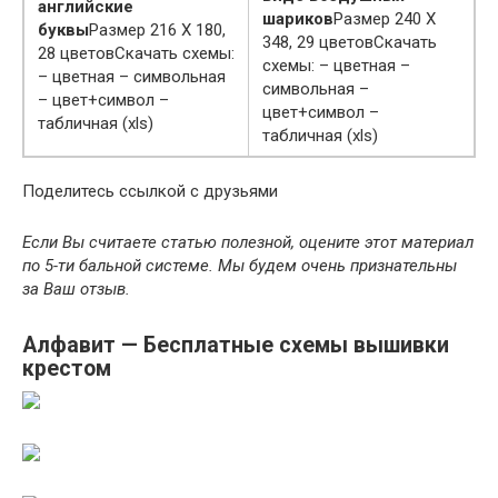
английские
шариков
Размер 240 Х
буквы
Размер 216 Х 180,
348, 29 цветовСкачать
28 цветовСкачать схемы:
схемы: – цветная –
– цветная – символьная
символьная –
– цвет+символ –
цвет+символ –
табличная (xls)
табличная (xls)
Поделитесь ссылкой с друзьями
Если Вы считаете статью полезной, оцените этот материал
по 5-ти бальной системе. Мы будем очень признательны
за Ваш отзыв.
Алфавит — Бесплатные схемы вышивки
крестом