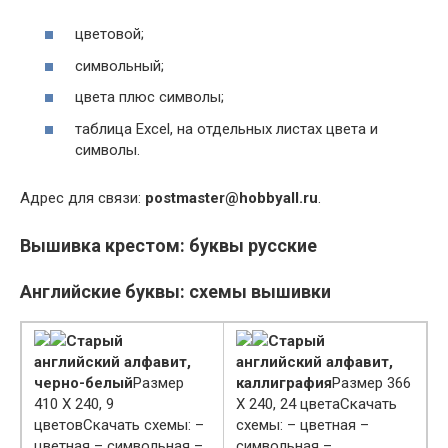
цветовой;
символьный;
цвета плюс символы;
таблица Excel, на отдельных листах цвета и
символы.
Адрес для связи:
postmaster@hobbyall.ru
.
Вышивка крестом: буквы русские
Английские буквы: схемы вышивки
Старый
Старый
английский алфавит,
английский алфавит,
черно-белый
Размер
каллиграфия
Размер 366
410 Х 240, 9
Х 240, 24 цветаСкачать
цветовСкачать схемы: –
схемы: – цветная –
цветная – символьная –
символьная –