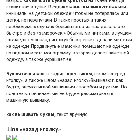
Вопрос
как вышить буквы крестом
на ткани, иногда
ставит нас в тупик. В садике мамы
вышивают
имя или
инициалы на детской одежде: чтобы не потерялась или
детки, не перепутали. В таких простых и таких
необходимых случаях большинство из нас делало это
быстро и без «заморочек.» Обычными нитками, в лучшем
случае,швом «назад иголку» быстренько делали меточки
на одежде.Продвинутые мамочки помещают на одежде
на видном месте монограмму, которая делает заметной
одежду, а так же украшает ее.
Буквы вышивают
гладью,
крестиком,
швом «вперед
иголку», а так же швом «назад иголку»Вышивают, как
будто, рисуют иглой машинным способом и руками. По
понятным причинам, мы не будем рассматривать
машинную вышивку.
как вышивать буквы,
текст вручную.
Шов «назад иголку»