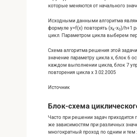
которые меняются от начального знач
Исходными данными алгоритма являют
формуле y=f(x) повторять (x
-x
)/h+1 
k
0
цикл. Параметром цикла выберем пе
Схема алгоритма решения этой задачи 
значение параметру цикла x, блок 6 о
каждом выполнении цикла, блок 7 упр
повторения цикла x 3.02.2005
Источник
Блок-схема циклическог
Часто при решении задач приходится 
же зависимостям при различных знач
многократный проход по одним и тем 