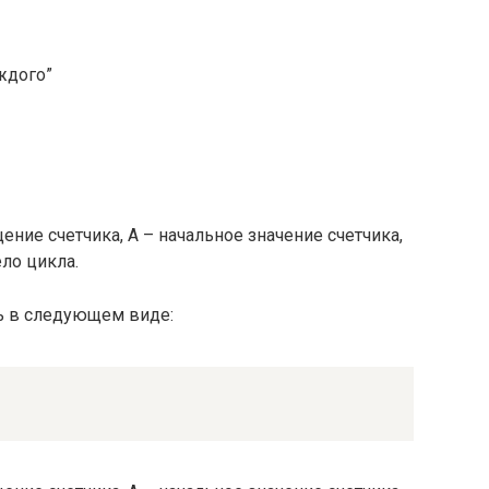
аждого”
щение счетчика, A – начальное значение счетчика,
ело цикла.
ь в следующем виде: