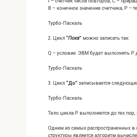
I – счетчик числа повторов, C – прира
B – конечное значение счетчика, P – т
Турбо-Паскаль
2. Цикл
“
Пока
”
можно записать так:
Q – условие. ЭВМ будет выполнять P д
Турбо-Паскаль
3. Цикл
“До”
записывается следующи
Турбо-Паскаль
Тело цикла P выполняется до тех пор,
Одним из самых распространенных в
структуры является алгоритм вычислен