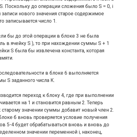
у S. Поскольку до операции сложения было S = 0, i
При записи нового значения старое содержимое
сто записывается число 1.
сли бы до этой операции в блоке 3 не была
ль в ячейку S ), то при нахождении суммы S + 1
ейки S была бы извлечена константа, которая
амяти.
оследовательности в блоке 6 выполняется
ы S заданного числа К.
изводится переход к блоку 4, где при выполнении
ивается на 1 и становится равным 2. Теперь
 к старому значении суммы добавит новый член 2.
 блоке б вновь проверяется условие получения
ков 5-4 будет обрабатываться вновь и вновь до
еделенном значении переменной i, наконец,