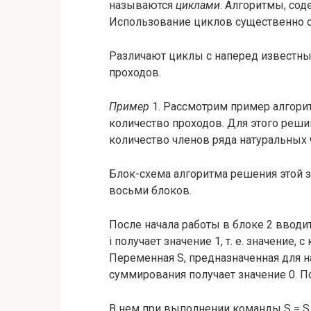
называются
циклами
. Алгоритмы, со
Использование циклов существенно с
Различают циклы с наперед известн
проходов.
Пример
1. Рассмотрим пример алгори
количество проходов. Для этого реш
количество членов ряда натуральных чи
Блок-схема алгоритма решения этой за
восьми блоков.
После начала работы в блоке 2 вводит
i получает значение 1, т. е. значение, 
Переменная S, предназначенная для н
суммирования получает значение 0. По
В нем при выполнении команды S = S 