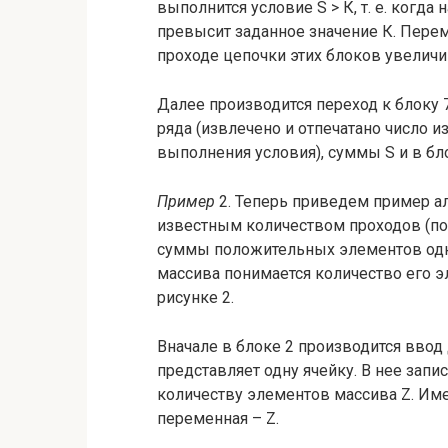
выполнится условие S > К, т. е. когд
превысит заданное значение К. Перем
проходе цепочки этих блоков увеличива
Далее производится переход к блоку 7
ряда (извлечено и отпечатано число из
выполнения условия), суммы S и в бло
Пример
2. Теперь приведем пример а
известным количеством проходов (по
суммы положительных элементов одн
массива понимается количество его э
рисунке 2.
Вначале в блоке 2 производится ввод 
представляет одну ячейку. В нее запи
количеству элементов массива Z. Име
переменная – Z.