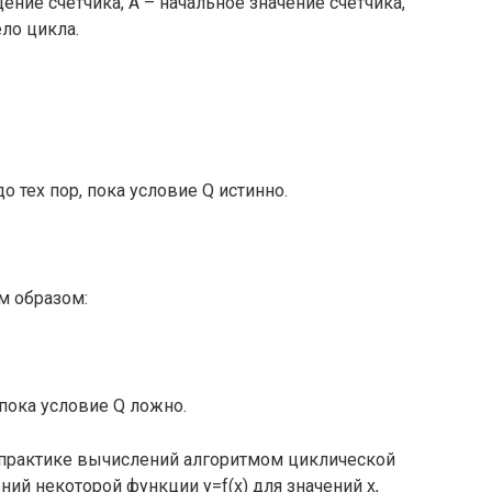
щение счетчика, A – начальное значение счетчика,
ело цикла.
о тех пор, пока условие Q истинно.
м образом:
 пока условие Q ложно.
 практике вычислений алгоритмом циклической
ий некоторой функции y=f(x) для значений x,