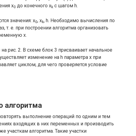
ения x
до конечного x
с шагом h.
0
k
ся значения: x
, x
, h. Необходимо вычисления по
0
k
раз, т. е. при построении алгоритма организовать
ременную x.
на рис. 2. В схеме блок 3 присваивает начальное
существляет изменение на h параметра x при
авляет циклом, для чего проверяется условие
о алгоритма
повторять выполнение операций по одним и тем
ениях входящих в них переменных и производить
же участкам алгоритма. Такие участки