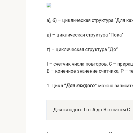
а), б) – циклическая структура “Для к
в) – циклическая структура “Пока”
г) – циклическая структура “До”
I – счетчик числа повторов, C – прира
B – конечное значение счетчика, P – т
1. Цикл
“
Для каждого
”
можно записат
Для каждого I от A до B с шагом С: