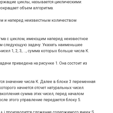
держащие циклы, называется
циклическими
.
окращает объем алгоритма.
ым и наперед неизвестным количеством
тма с циклом, имеющим наперед неизвестное
им следующую задачу. Указать наименьшее
сел 1, 2, 3, …, сумма которых больше числа К.
дачи приведена на рисунке 1. Она состоит из
ся значение числа К. Далее в блоке 3 переменная
с которого начнется отсчет натуральных чисел.
акопления сумма этих чисел, перед началом
сле этого управление передается блоку 5.
+ i производится сложение содержимого ячеек S