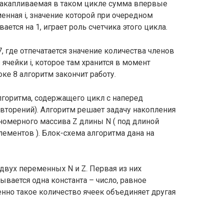
а накапливаемая в таком цикле сумма впервые
енная i, значение которой при очередном
ется на 1, играет роль счетчика этого цикла.
, где отпечатается значение количества членов
 ячейки i, которое там хранится в момент
ке 8 алгоритм закончит работу.
лгоритма, содержащего цикл с наперед
вторений). Алгоритм решает задачу накопления
омерного массива Z длины N ( под длиной
лементов ). Блок-схема алгоритма дана на
двух переменных N и Z. Первая из них
сывается одна константа – число, равное
нно такое количество ячеек объединяет другая