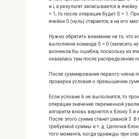
и i, а результат записывается в ячейк
= 1, то после операции будет S = 1. 
ячейки S (нуль) стирается, а на его ме
Нужно обратить внимание на то, что е
выполнена команда S = 0 (записать ну
возникла бы ошибка, поскольку из яч
оказалась там после распределения п
После суммирования первого члена п
проверка условия о превышении сумм
Если условие 6 не выполнится, то про
операции значение переменной увелич
алгоритм вновь вернется к блоку 5 и
После этого сумма станет равной 3. В
требуемой суммы и т. д. Цепочка бло
того момента, когда однажды при опр