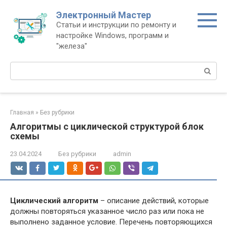
Перейти
Электронный Мастер
к
Статьи и инструкции по ремонту и
контенту
настройке Windows, программ и
"железа"
Поиск:
Главная
»
Без рубрики
Алгоритмы с циклической структурой блок
схемы
23.04.2024
Без рубрики
admin
Циклический алгоритм
– описание действий, которые
должны повторяться указанное число раз или пока не
выполнено заданное условие. Перечень повторяющихся