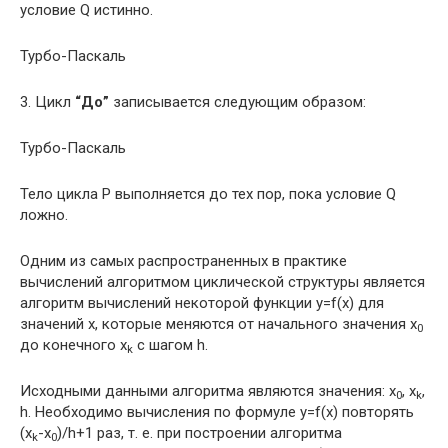
условие Q истинно.
Турбо-Паскаль
3. Цикл
“До”
записывается следующим образом:
Турбо-Паскаль
Тело цикла P выполняется до тех пор, пока условие Q
ложно.
Одним из самых распространенных в практике
вычислений алгоритмом циклической структуры является
алгоритм вычислений некоторой функции y=f(x) для
значений x, которые меняются от начального значения x
0
до конечного x
с шагом h.
k
Исходными данными алгоритма являются значения: x
, x
,
0
k
h. Необходимо вычисления по формуле y=f(x) повторять
(x
-x
)/h+1 раз, т. е. при построении алгоритма
k
0