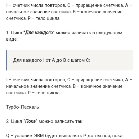
I – счетчик числа повторов, C – приращение счетчика, A –
начальное значение счетчика, B – конечное значение
счетчика, P – тело цикла.
1. Цикл
“
Для каждого
”
можно записать в следующем
виде:
Для каждого I от A до B с шагом С:
I – счетчик числа повторов, C – приращение счетчика, A –
начальное значение счетчика, B – конечное значение
счетчика, P – тело цикла.
Турбо-Паскаль
2. Цикл
“
Пока
”
можно записать так:
Q – условие. ЭВМ будет выполнять P до тех пор, пока