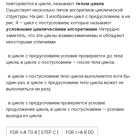
повторяются в цикле, называют
телом цикла
.
Существует несколько типов алгоритмов циклической
структуры. На рис. 3 изображен цикл с предусловием, а на
рис. 4 — цикл с постусловием, которые называют
условными циклическими алгоритмами
. Нетрудно
заметить, что эти циклы взаимозаменяемы и обладают
некоторыми отличиями.
· в цикле с предусловием условие проверяется до тела
цикла, в цикле с постусловием — после тела цикла;
· в цикле с постусловием тело цикла выполняется хотя бы
один раз, в цикле с предусловием тело цикла может не
выполниться ни разу;
· в цикле с предусловием проверяется условие
продолжения цикла, в цикле с постусловием — условие
выхода из цикла.
FOR I=A TO B [ STEP C ]
FOR I:=A B DO