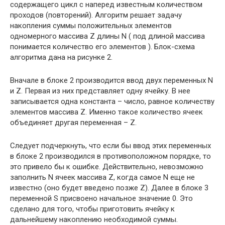
содержащего цикл с наперед известным количеством
проходов (повторений). Алгоритм решает задачу
накопления суммы положительных элементов
одномерного массива Z длины N ( под длиной массива
понимается количество его элементов ). Блок-схема
алгоритма дана на рисунке 2.
Вначале в блоке 2 производится ввод двух переменных N
и Z. Первая из них представляет одну ячейку. В нее
записывается одна константа – число, равное количеству
элементов массива Z. Именно такое количество ячеек
объединяет другая переменная – Z.
Следует подчеркнуть, что если бы ввод этих переменных
в блоке 2 производился в противоположном порядке, то
это привело бы к ошибке. Действительно, невозможно
заполнить N ячеек массива Z, когда самое N еще не
известно (оно будет введено позже Z). Далее в блоке 3
переменной S присвоено начальное значение 0. Это
сделано для того, чтобы приготовить ячейку к
дальнейшему накоплению необходимой суммы.