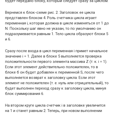
будет передано блоку, который следует сразу за циклом.
Вернемся к блок-схеме рис. 2. Заголовок ее цикла
представлен блоком 4. Роль счетчика цикла играет
переменная i, которая должна в цикле изменяться от 1 до
N. Поскольку шаг явно не указан, то по умолчанию он
подразумевается равным 1. Тело цикла образуют блоки 5
и 6.
Сразу после входа в цикл переменная i примет начальное
значение i = 1. Далее в блоке 5 выполняется проверка
положительности первого элемента массива Z (т. к. i = 1).
Если этот элемент действительно положителен, то в
блоке б он будет добавлен к переменной S, после чего
выполняется возврат к заголовку цикла. Если этот
элемент не положителен (т. е. нуль или отрицательный), то
будет выполнен переход сразу к заголовку цикла, минуя
блок суммирования 6.
На втором круге цикла счетчик i в заголовке увеличится
на 1 и станет равным 2. Теперь, при новом выполнении