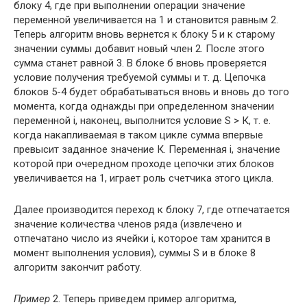
блоку 4, где при выполнении операции значение
переменной увеличивается на 1 и становится равным 2.
Теперь алгоритм вновь вернется к блоку 5 и к старому
значении суммы добавит новый член 2. После этого
сумма станет равной 3. В блоке б вновь проверяется
условие получения требуемой суммы и т. д. Цепочка
блоков 5-4 будет обрабатываться вновь и вновь до того
момента, когда однажды при определенном значении
переменной i, наконец, выполнится условие S > К, т. е.
когда накапливаемая в таком цикле сумма впервые
превысит заданное значение К. Переменная i, значение
которой при очередном проходе цепочки этих блоков
увеличивается на 1, играет роль счетчика этого цикла.
Далее производится переход к блоку 7, где отпечатается
значение количества членов ряда (извлечено и
отпечатано число из ячейки i, которое там хранится в
момент выполнения условия), суммы S и в блоке 8
алгоритм закончит работу.
Пример
2. Теперь приведем пример алгоритма,