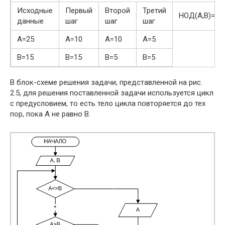
Исходные
Первый
Второй
Третий
НОД(А,В)=5
данные
шаг
шаг
шаг
А=25
А=10
А=10
А=5
В=15
В=15
В=5
В=5
В блок-схеме решения задачи, представленной на рис.
2.5, для решения поставленной задачи используется цикл
с предусловием, то есть тело цикла повторяется до тех
пор, пока А не равно В.