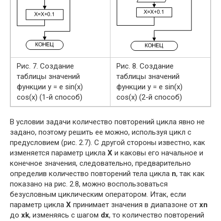
Рис. 7. Создание
Рис. 8. Создание
таблицы значений
таблицы значений
функции y = e sin(x)
функции y = e sin(x)
cos(x) (1-й способ)
cos(x) (2-й способ)
В условии задачи количество повторений цикла явно не
задано, поэтому решить ее можно, используя цикл с
предусловием (рис. 2.7). С другой стороны известно, как
изменяется параметр цикла
X
и каковы его начальное и
конечное значения, следовательно, предварительно
определив количество повторений тела цикла
n
, так как
показано на рис. 2.8, можно воспользоваться
безусловным циклическим оператором. Итак, если
параметр цикла
X
принимает значения в диапазоне от
xn
до
xk
, изменяясь с шагом
dх
, то количество повторений