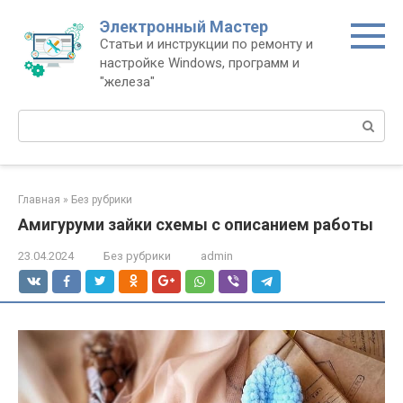
Перейти
Электронный Мастер
к
Статьи и инструкции по ремонту и
контенту
настройке Windows, программ и
"железа"
Поиск:
Главная
»
Без рубрики
Амигуруми зайки схемы с описанием работы
23.04.2024
Без рубрики
admin