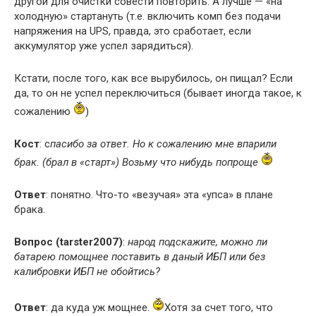
другой для очистки совести повторить. А лучше — «на
холодную» стартануть (т.е. включить комп без подачи
напряжения на UPS, правда, это сработает, если
аккумулятор уже успел зарядиться).
Кстати, после того, как все вырубилось, он пищал? Если
да, то он не успел переключиться (бывает иногда такое, к
сожалению
)
Кост
: с
пасибо за ответ. Но к сожалению мне впарили
брак. (брал в «старт») Возьму что нибудь попроще
Ответ
: понятно. Что-то «везучая» эта «упса» в плане
брака.
Вопрос (tarster2007)
:
народ подскажите, можно ли
батарею помощнее поставить в даный ИБП или без
калибровки ИБП не обойтись?
Ответ
: да куда уж мощнее.
Хотя за счет того, что