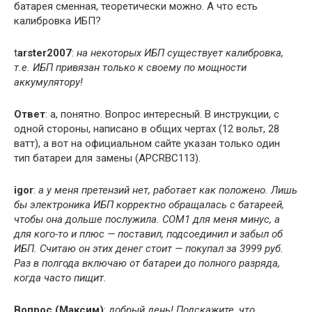
батарея сменная, теоретически можно. А что есть
калибровка ИБП?
t
arster2007
:
на некоторых ИБП существует калибровка,
т.е. ИБП привязан только к своему по мощности
аккумулятору!
Ответ
: а, понятно. Вопрос интересный. В инструкции, с
одной стороны, написано в общих чертах (12 вольт, 28
ватт), а вот на официальном сайте указан только один
тип батареи для замены (APCRBC113).
igor
:
а у меня претензий нет, работает как положено. Лишь
бы электроника ИБП корректно обращалась с батареей,
чтобы она дольше послужила. СОМ1 для меня минус, а
для кого-то и плюс — поставил, подсоединил и забыл об
ИБП. Считаю он этих денег стоит — покупал за 3999 руб.
Раз в полгода включаю от батареи до полного разряда,
когда часто пищит.
Вопрос (Максим)
:
добрый день! Подскажите, что