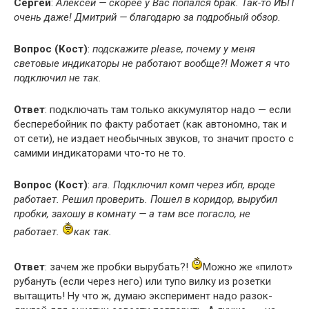
Сергей
:
Алексей — скорее у Вас попался брак. Так-то ИБП
очень даже! Дмитрий — благодарю за подробный обзор.
Вопрос (Кост)
:
подскажите please, почему у меня
световые индикаторы не работают вообще?! Может я что
подключил не так.
Ответ
: подключать там только аккумулятор надо — если
бесперебойник по факту работает (как автономно, так и
от сети), не издает необычных звуков, то значит просто с
самими индикаторами что-то не то.
Вопрос (Кост)
:
ага. Подключил комп через ибп, вроде
работает. Решил проверить. Пошел в коридор, вырубил
пробки, захошу в комнату — а там все погасло, не
работает.
как так.
Ответ
: зачем же пробки вырубать?!
Можно же «пилот»
рубануть (если через него) или тупо вилку из розетки
вытащить! Ну что ж, думаю эксперимент надо разок-