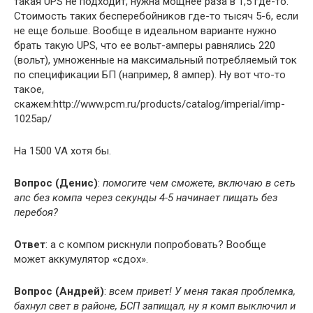
такая UPS не подходит, нужна мощнее раза в 1,5 где-то.
Стоимость таких бесперебойников где-то тысяч 5-6, если
не еще больше. Вообще в идеальном варианте нужно
брать такую UPS, что ее вольт-амперы равнялись 220
(вольт), умноженные на максимальный потребляемый ток
по спецификации БП (например, 8 ампер). Ну вот что-то
такое,
скажем:http://www.pcm.ru/products/catalog/imperial/imp-
1025ap/
На 1500 VA хотя бы.
Вопрос (Денис)
:
помогите чем сможете, включаю в сеть
апс без компа через секунды 4-5 начинает пищать без
перебоя?
Ответ
: а с компом рискнули попробовать? Вообще
может аккумулятор «сдох».
Вопрос (Андрей)
:
всем привет! У меня такая проблемка,
бахнул свет в районе, БСП запищал, ну я комп выключил и