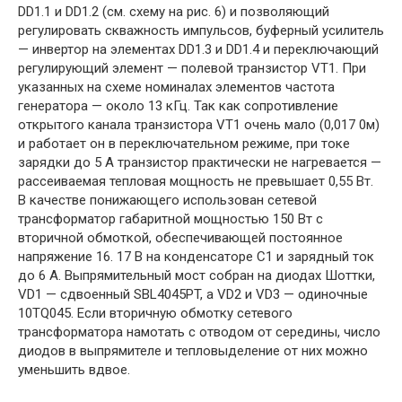
DD1.1 и DD1.2 (см. схему на рис. 6) и позволяющий
регулировать скважность импульсов, буферный усилитель
— инвертор на элементах DD1.3 и DD1.4 и переключающий
регулирующий элемент — полевой транзистор VT1. При
указанных на схеме номиналах элементов частота
генератора — около 13 кГц. Так как сопротивление
открытого канала транзистора VT1 очень мало (0,017 0м)
и работает он в переключательном режиме, при токе
зарядки до 5 А транзистор практически не нагревается —
рассеиваемая тепловая мощность не превышает 0,55 Вт.
В качестве понижающего использован сетевой
трансформатор габаритной мощностью 150 Вт с
вторичной обмоткой, обеспечивающей постоянное
напряжение 16. 17 В на конденсаторе С1 и зарядный ток
до 6 А. Выпрямительный мост собран на диодах Шоттки,
VD1 — сдвоенный SBL4045PT, a VD2 и VD3 — одиночные
10TQ045. Если вторичную обмотку сетевого
трансформатора намотать с отводом от середины, число
диодов в выпрямителе и тепловыделение от них можно
уменьшить вдвое.