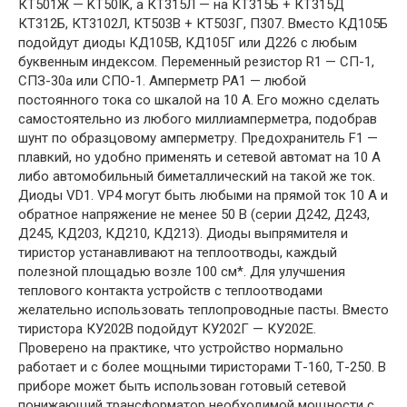
КТ501Ж — KT50IK, а КТ315Л — на КТ315Б + КТ315Д
КТ312Б, КТ3102Л, КТ503В + КТ503Г, П307. Вместо КД105Б
подойдут диоды КД105В, КД105Г или Д226 с любым
буквенным индексом. Переменный резистор R1 — СП-1,
СПЗ-30а или СПО-1. Амперметр РА1 — любой
постоянного тока со шкалой на 10 А. Его можно сделать
самостоятельно из любого миллиамперметра, подобрав
шунт по образцовому амперметру. Предохранитель F1 —
плавкий, но удобно применять и сетевой автомат на 10 А
либо автомобильный биметаллический на такой же ток.
Диоды VD1. VP4 могут быть любыми на прямой ток 10 А и
обратное напряжение не менее 50 В (серии Д242, Д243,
Д245, КД203, КД210, КД213). Диоды выпрямителя и
тиристор устанавливают на теплоотводы, каждый
полезной площадью возле 100 см*. Для улучшения
теплового контакта устройств с теплоотводами
желательно использовать теплопроводные пасты. Вместо
тиристора КУ202В подойдут КУ202Г — КУ202Е.
Проверено на практике, что устройство нормально
работает и с более мощными тиристорами Т-160, Т-250. В
приборе может быть использован готовый сетевой
понижающий трансформатор необходимой мощности с