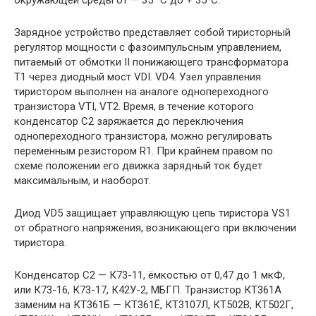
окружающей среды от — 35 °С до + 35°С.
Зарядное устройство представляет собой тиристорный
регулятор мощности с фазоимпульсным управлением,
питаемый от обмотки II понижающего трансформатора
Т1 через диодный мост VDI. VD4. Узел управления
тиристором выполнен на аналоге однопереходного
транзистора VTI, VT2. Время, в течение которого
конденсатор С2 заряжается до переключения
однопереходного транзистора, можно регулировать
переменным резистором R1. При крайнем правом по
схеме положении его движка зарядный ток будет
максимальным, и наоборот.
Диод VD5 защищает управляющую цепь тиристора VS1
от обратного напряжения, возникающего при включении
тиристора.
Конденсатор С2 — К73-11, ёмкостью от 0,47 до 1 мкФ,
или К73-16, К73-17, К42У-2, МБГП. Транзистор КТ361А
заменим на КТ361Б — КТ361Ё, КТ3107Л, КТ502В, КТ502Г,