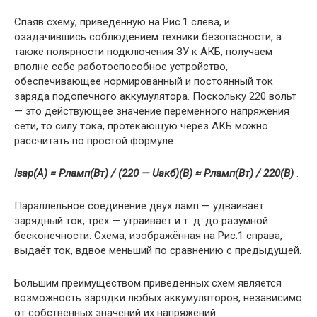
Спаяв схему, приведённую на Рис.1 слева, и
озадачившись соблюдением техники безопасности, а
также полярности подключения ЗУ к АКБ, получаем
вполне себе работоспособное устройство,
обеспечивающее нормированный и постоянный ток
заряда подопечного аккумулятора. Поскольку 220 вольт
— это действующее значение переменного напряжения
сети, то силу тока, протекающую через АКБ можно
рассчитать по простой формуле:
Iзар(А) = Pламп(Вт) / (220 — Uакб)(В) ≈ Pламп(Вт) / 220(В)
.
Параллельное соединение двух ламп — удваивает
зарядный ток, трёх — утраивает и т. д. до разумной
бесконечности. Схема, изображённая на Рис.1 справа,
выдаёт ток, вдвое меньший по сравнению с предыдущей.
Большим преимуществом приведённых схем является
возможность зарядки любых аккумуляторов, независимо
от собственных значений их напряжений.