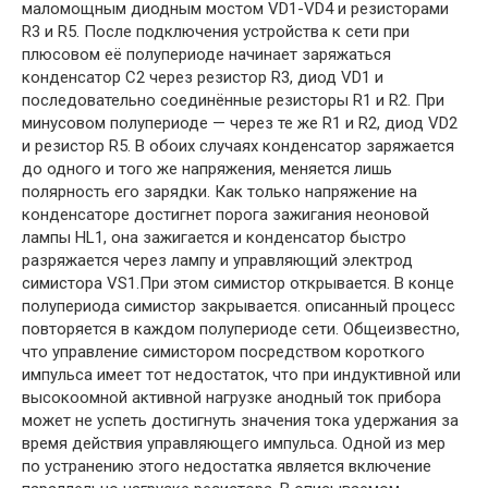
маломощным диодным мостом VD1-VD4 и резисторами
R3 и R5. После подключения устройства к сети при
плюсовом её полупериоде начинает заряжаться
конденсатор С2 через резистор R3, диод VD1 и
последовательно соединённые резисторы R1 и R2. При
минусовом полупериоде — через те же R1 и R2, диод VD2
и резистор R5. В обоих случаях конденсатор заряжается
до одного и того же напряжения, меняется лишь
полярность его зарядки. Как только напряжение на
конденсаторе достигнет порога зажигания неоновой
лампы HL1, она зажигается и конденсатор быстро
разряжается через лампу и управляющий электрод
симистора VS1.При этом симистор открывается. В конце
полупериода симистор закрывается. описанный процесс
повторяется в каждом полупериоде сети. Общеизвестно,
что управление симистором посредством короткого
импульса имеет тот недостаток, что при индуктивной или
высокоомной активной нагрузке анодный ток прибора
может не успеть достигнуть значения тока удержания за
время действия управляющего импульса. Одной из мер
по устранению этого недостатка является включение