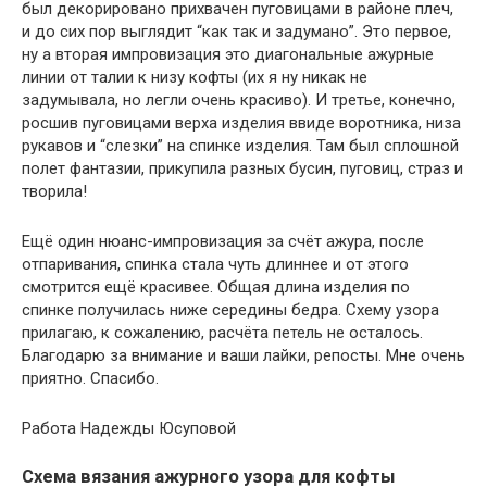
был декорировано прихвачен пуговицами в районе плеч,
и до сих пор выглядит “как так и задумано”. Это первое,
ну а вторая импровизация это диагональные ажурные
линии от талии к низу кофты (их я ну никак не
задумывала, но легли очень красиво). И третье, конечно,
росшив пуговицами верха изделия ввиде воротника, низа
рукавов и “слезки” на спинке изделия. Там был сплошной
полет фантазии, прикупила разных бусин, пуговиц, страз и
творила!
Ещё один нюанс-импровизация за счёт ажура, после
отпаривания, спинка стала чуть длиннее и от этого
смотрится ещё красивее. Общая длина изделия по
спинке получилась ниже середины бедра. Схему узора
прилагаю, к сожалению, расчёта петель не осталось.
Благодарю за внимание и ваши лайки, репосты. Мне очень
приятно. Спасибо.
Работа Надежды Юсуповой
Схема вязания ажурного узора для кофты