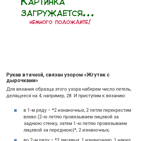
Рукав втачной, связан узором «Жгутик с
дырочками»
Для вязания образца этого узора наберем число петель,
делящееся на 4, например, 28. И приступим к вязанию:
в 1-м ряду – *2 изнаночных, 2 петли перекрестим
влево (2-ю петлю провязываем лицевой за
заднюю стенку, затем 1-ю петлю провязываем
лицевой за переднюю)*, 2 изнаночных;
во 2-м ряду – *2 лицевых, 1 изнаночную, 1 накид,