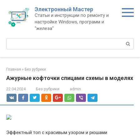
Перейти
Электронный Мастер
к
Статьи и инструкции по ремонту и
контенту
настройке Windows, программ и
"железа"
Поиск:
Главная
»
Без рубрики
Ажурные кофточки спицами схемы в моделях
22.04.2024
Без рубрики
admin
Эффектный топ с красивым узором и рюшами