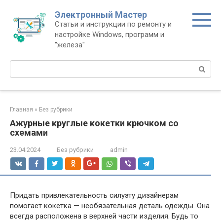
Перейти
Электронный Мастер
к
Статьи и инструкции по ремонту и
контенту
настройке Windows, программ и
"железа"
Поиск:
Главная
»
Без рубрики
Ажурные круглые кокетки крючком со
схемами
23.04.2024
Без рубрики
admin
Придать привлекательность силуэту дизайнерам
помогает кокетка — необязательная деталь одежды. Она
всегда расположена в верхней части изделия. Будь то