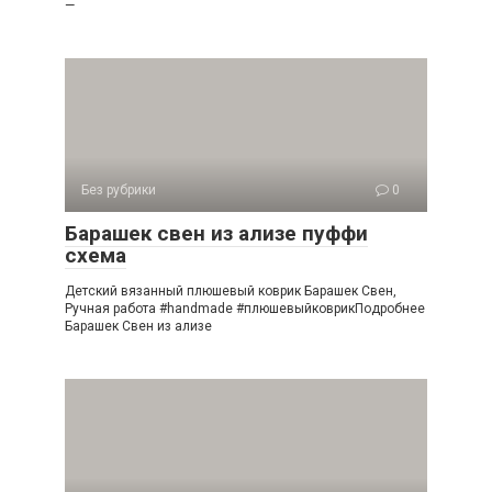
—
Без рубрики
0
Барашек свен из ализе пуффи
схема
Детский вязанный плюшевый коврик Барашек Свен,
Ручная работа #handmade #плюшевыйковрикПодробнее
Барашек Свен из ализе