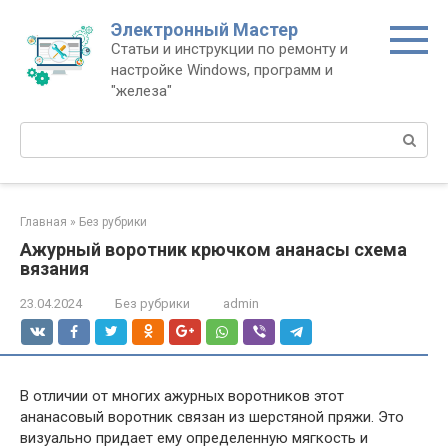
Перейти
Электронный Мастер
к
Статьи и инструкции по ремонту и
контенту
настройке Windows, программ и
"железа"
Поиск:
Главная
»
Без рубрики
Ажурный воротник крючком ананасы схема
вязания
23.04.2024
Без рубрики
admin
В отличии от многих ажурных воротников этот
ананасовый воротник связан из шерстяной пряжи. Это
визуально придает ему определенную мягкость и