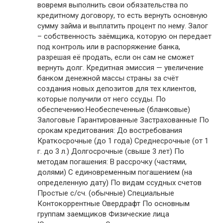
вовремя выполнить свои обязательства по
кредитному договору, то есть вернуть основную
сумму займа и выплатить процент по нему. Залог
– собственность заёмщика, которую он передает
под контроль или в распоряжение банка,
разрешая её продать, если он сам не сможет
вернуть долг. Кредитная эмиссия — увеличение
банком денежной массы страны за счёт
создания новых депозитов для тех клиентов,
которые получили от него ссуды. По
обеспечению:Необеспеченные (бланковые)
Залоговые Гарантированные Застрахованные По
срокам кредитования: До востребования
Краткосрочные (до 1 года) Среднесрочные (от 1
г. до 3 л.) Долгосрочные (свыше 3 лет) По
методам погашения: В рассрочку (частями,
долями) С единовременным погашением (на
определенную дату) По видам ссудных счетов
Простые с/сч. (обычные) Специальные
Контокоррентные Овердрафт По основным
группам заемщиков Физические лица