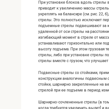
При установке блоков вдоль стрелы в
приводит к увеличению массы стрелы
укреплять на балансире (см. рис. 22,
стрелы. Это полностью исключает пер
подъемные стрелы подвешивают за ко
удаленной от оси стрелы на расстоян
изгибающий момент в стреле от массы
устанавливают горизонтально или под 
высоту подъема. При этом грузовая т
стрелы, либо при установке стрелы п
стрелы вместе с грузом, что улучшает
Подвесные стрелы со стойками, приме
конструкции аналогичны подвесным ст
стойки, шарнирно закрепленные на в
стрелой при ее подъеме в период изм
Шарнирно-сочлененные стрелы (в том ч
когда требуется увеличить вылет] и вы