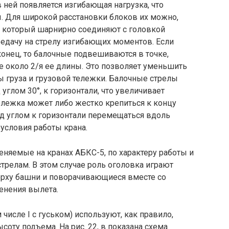
 ней появляется изгибающая нагрузка, что
. Для широкой расстановки блоков их можно,
 б), который шарнирно соединяют с головкой
едачу на стрелу изгибающих моментов. Если
нец, то балочные подвешиваются в точке,
ие около 2/я ее длины. Это позволяет уменьшить
 груза и грузовой тележки. Балочные стрелы
углом 30°, к горизонтали, что увеличивает
ележка может либо жестко крепиться к концу
од углом к горизонтали перемещаться вдоль
 условия работы крана.
няемые на кранах АБКС-5, по характеру работы и
релам. В этом случае роль оголовка играют
ерху башни и поворачивающиеся вместе со
енения вылета.
исле I с гуськом) используют, как правило,
соту подъема. На рис. 22, в показана схема