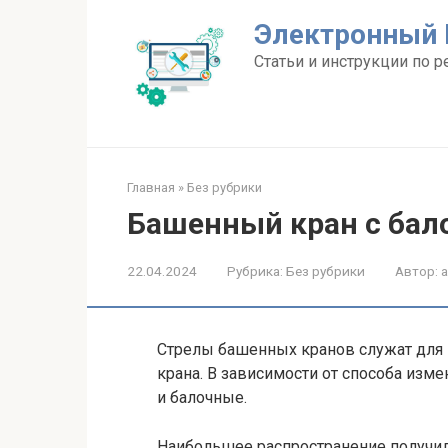
Перейти
Электронный 
к
контенту
Статьи и инструкции по р
Главная
»
Без рубрики
Башенный кран с бал
22.04.2024
Рубрика:
Без рубрики
Автор:
Стрелы башенных кранов служат для 
крана. В зависимости от способа изм
и балочные.
Наибольшее распространение получил