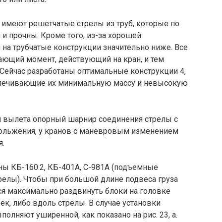
имеют решетчатые стрелы из труб, которые по
и прочны. Кроме того, из-за хорошей
 на трубчатые конструкции значительно ниже. Все
ющий момент, действующий на кран, и тем
 Сейчас разработаны оптимальные конструкции 4,
спечивающие их минимальную массу и невысокую
 вылета опорный шарнир соединения стрелы с
ольжения, у кранов с маневровым изменением
я.
ы КБ-160.2, КБ-401А, С-981А (подъемные
трелы). Чтобы при большой длине подвеса груза
тся максимально раздвинуть блоки на головке
ек, либо вдоль стрелы. В случае установки
олняют уширенной, как показано на рис. 23, а.