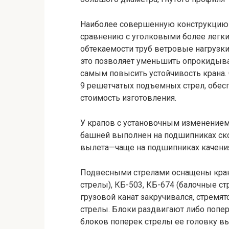
Наиболее совершенную конструкцию 
сравнению с уголковыми более легки 
обтекаемости труб ветровые нагрузки
это позволяет уменьшить опрокидыва
самым повысить устойчивость крана.
9 решетчатых подъемных стрел, обе
стоимость изготовления.
У крапов с установочным изменением
башней выполнен на подшипниках ск
вылета—чаще на подшипниках качени
Подвесными стрелами оснащены кран
стрелы), КБ-503, КБ-674 (балочные с
грузовой канат закручивался, стремя
стрелы. Блоки раздвигают либо попер
блоков поперек стрелы ее головку вып