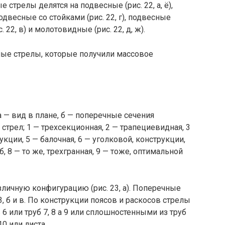
стрелы делятся на подвесные (рис. 22, а, ё),
подвесные со стойками (рис. 22, г), подвесные
22, в) и молотовидные (рис. 22, д, ж).
ые стрелы, которые получили массовое
а — вид в плане, б — поперечные сечения
 стрел; 1 — трехсекционная, 2 — трапециевидная, 3
кции, 5 — балочная, 6 — уголковой, конструкции,
, 8 — то же, трехгранная, 9 — тоже, оптимальной
личную конфигурацию (рис. 23, а). Поперечные
3, б и в. По конструкции поясов и раскосов стрелы
 или труб 7, 8 а 9 или сплошностенными из труб
0 или листа.