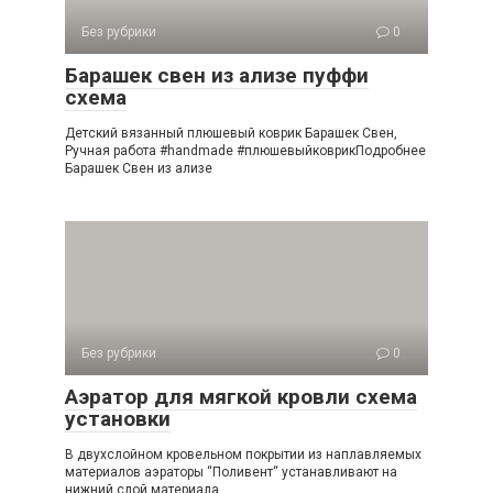
Без рубрики
0
Барашек свен из ализе пуффи
схема
Детский вязанный плюшевый коврик Барашек Свен,
Ручная работа #handmade #плюшевыйковрикПодробнее
Барашек Свен из ализе
Без рубрики
0
Аэратор для мягкой кровли схема
установки
В двухслойном кровельном покрытии из наплавляемых
материалов аэраторы “Поливент“ устанавливают на
нижний слой материала.