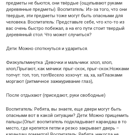
предметы не бьются, они твёрдые (ощупывают руками
деревянные предметы). Воспитатель: Из-за того, что они
твердые, эти предметы тоже могут быть опасными для
человека. Воспитатель: Представьте себе, что кто-то из
вас очень быстро побежал, а на его пути стоит твердый
деревянный стол. Что может случиться?
Дети: Можно споткнуться и удариться.
Физкультминутка :Девочки и мальчики: хлоп, хлоп,
хлоп,Прыгают, как мячики: прыг-скок, прыг-скок.Ножками
топчут: топ, топ, топ!Весело хохочут: ха, ха, ха!Глазками
моргают (ритмичное зажмуривание глаз),
После отдыхают (приседают, руки свободные)
Воспитатель: Ребята, вы знаете, еще двери могут быть
опасными вот в какой ситуации? Дети: Можно прищемить
пальцы.(Опыт: воспитатель подкладывает карандаш в то
место, где крепятся петли и резко закрывает дверь –
карандаш ломается) Воспитатель: Ребята, никогда не