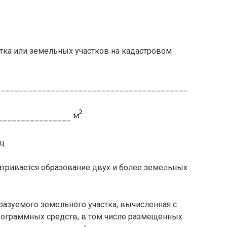
тка или земельных участков на кадастровом
* _________________________________________
_________________
иц
матривается образование двух и более земельных
разуемого земельного участка, вычисленная с
рограммных средств, в том числе размещенных