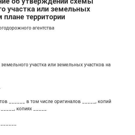
ние об утверждении схемы
о участка или земельных
м плане территории
огодорожного агентства
земельного участка или земельных участков на
_
тов ______ в том числе оригиналов _____, копий
 _____, копиях _____
_______