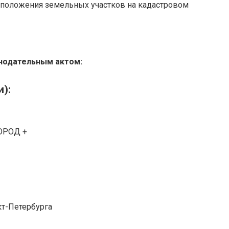
сположения земельных участков на кадастровом
нодательным актом:
):
ГОРОД +
т-Петербурга