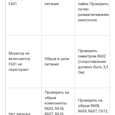
F601
питания
пайки Проверить
петлю
размагничивания
кинескопа
Проверить
Монитор не
омметром R602
включается,
Обрыв в цепи
(сопротивление
F601 не
питания
должно быть 3,3
перегорает
Ом)
Проверить на
обрыв
Проверить на
компоненты
обрыв R608,
R603, R618,
R609, R607, С613,
Нет запуска
R607, R610,