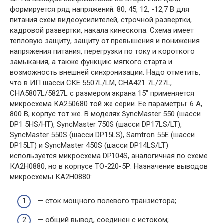
формируется ряд напряжений: 80, 45, 12, -12,7 В для
питания схем видеоусилителей, строчной развертки,
кадровой развертки, накала кинескопа. Схема имеет
тепловую защиту, защиту от превышения и понижения
напряжения питания, перегрузки по току и короткого
замыкания, а также функцию мягкого старта и
возможность внешней синхронизации. Надо отметить,
что в ИП шасси СКЕ 5507L/LM, СНА421 7L/27L,
CHA5807L/5827L с размером экрана 15″ применяется
микросхема КА250680 той же серии. Ее параметры: 6 А,
800 В, корпус тот же. В моделях SyncMaster 550 (шасси
DP1 5HS/HT), SyncMaster 750S (шасси DP17LS/LT),
SyncMaster 550S (шасси DP15LS), Samtron 55E (шасси
DP15LT) и SyncMaster 450S (шасси DP14LS/LT)
используется микросхема DP104S, аналогичная по схеме
КА2Н0880, но в корпусе ТО-220-5Р. Назначение выводов
микросхемы КА2Н0880:
— сток мощного полевого транзистора;
— общий вывод, соединен с истоком;