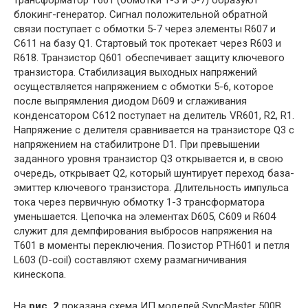
блокинг-генератор. Сигнал положительной обратной
связи поступает с обмотки 5-7 через элементы R607 и
С611 на базу Q1. Стартовый ток протекает через R603 и
R618. Транзистор Q601 обеспечивает защиту ключевого
транзистора. Стабилизация выходных напряжений
осуществляется напряжением с обмотки 5-6, которое
после выпрямления диодом D609 и сглаживания
конденсатором С612 поступает на делитель VR601, R2, R1.
Напряжение с делителя сравнивается на транзисторе Q3 с
напряжением на стабилитроне D1. При превышении
заданного уровня транзистор Q3 открывается и, в свою
очередь, открывает Q2, который шунтирует переход база-
эмиттер ключевого транзистора. Длительность импульса
тока через первичную обмотку 1-3 трансформатора
уменьшается. Цепочка на элементах D605, С609 и R604
служит для демпфирования выбросов напряжения на
Т601 в моменты переключения. Позистор РТН601 и петля
L603 (D-coil) составляют схему размагничивания
кинескопа.
На
рис. 2
показана схема ИП моделей SyncMaster 500В,