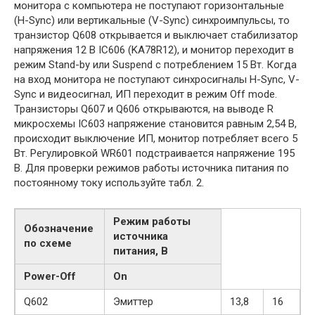
монитора с компьютера не поступают горизонтальные
(H-Sync) или вертикальные (V-Sync) синхроимпульсы, то
транзистор Q608 открывается и выключает стабилизатор
напряжения 12 В IC606 (KA78R12), и монитор переходит в
режим Stand-by или Suspend с потреблением 15 Вт. Когда
на вход монитора не поступают синхросигналы H-Sync, V-
Sync и видеосигнал, ИП переходит в режим Off mode.
Транзисторы Q607 и Q606 открываются, на выводе R
микросхемы IC603 напряжение становится равным 2,54 В,
происходит выключение ИП, монитор потребляет всего 5
Вт. Регулировкой WR601 подстраивается напряжение 195
В. Для проверки режимов работы источника питания по
постоянному току используйте табл. 2.
Режим работы
Обозначение
источника
по схеме
питания, В
Power-Off
On
Q602
Эмиттер
13,8
16