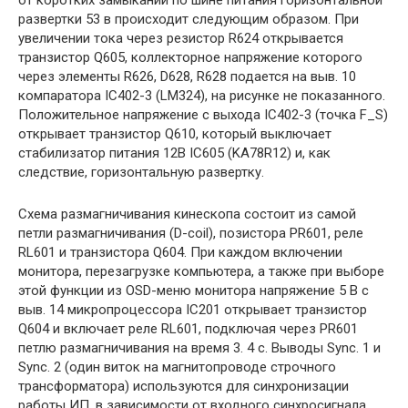
развертки 53 в происходит следующим образом. При
увеличении тока через резистор R624 открывается
транзистор Q605, коллекторное напряжение которого
через элементы R626, D628, R628 подается на выв. 10
компаратора IC402-3 (LM324), на рисунке не показанного.
Положительное напряжение с выхода IC402-3 (точка F_S)
открывает транзистор Q610, который выключает
стабилизатор питания 12В IC605 (KA78R12) и, как
следствие, горизонтальную развертку.
Схема размагничивания кинескопа состоит из самой
петли размагничивания (D-coil), позистора PR601, реле
RL601 и транзистора Q604. При каждом включении
монитора, перезагрузке компьютера, а также при выборе
этой функции из OSD-меню монитора напряжение 5 В с
выв. 14 микропроцессора IC201 открывает транзистор
Q604 и включает реле RL601, подключая через PR601
петлю размагничивания на время 3. 4 с. Выводы Sync. 1 и
Sync. 2 (один виток на магнитопроводе строчного
трансформатора) используются для синхронизации
работы ИП. в зависимости от входного синхросигнала,