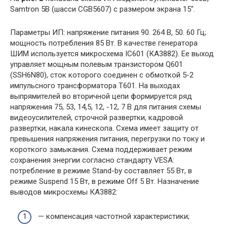
Samtron 5B (шасси CGB5607) с размером экрана 15″.
Параметры ИП: напряжение питания 90. 264 В, 50. 60 Гц;
мощность потребления 85 Вт. В качестве генератора
ШИМ используется микросхема IC601 (КА3882). Ее выход
управляет мощным полевым транзистором Q601
(SSH6N80), сток которого соединен с обмоткой 5-2
импульсного трансформатора Т601. На выходах
выпрямителей во вторичной цепи формируется ряд
напряжения 75, 53, 14,5, 12, -12, 7 В для питания схемы
видеоусилителей, строчной развертки, кадровой
развертки, накала кинескопа. Схема имеет защиту от
превышения напряжения питания, перегрузки по току и
короткого замыкания. Схема поддерживает режим
сохранения энергии согласно стандарту VESA:
потребление в режиме Stand-by составляет 55 Вт, в
режиме Suspend 15 Вт, в режиме Off 5 Вт. Назначение
выводов микросхемы КА3882:
— компенсация частотной характеристики;