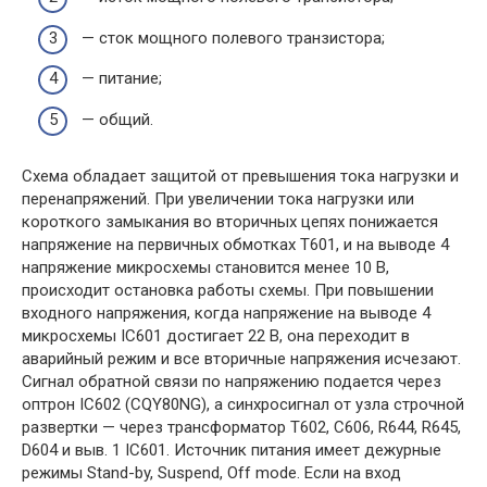
— сток мощного полевого транзистора;
— питание;
— общий.
Схема обладает защитой от превышения тока нагрузки и
перенапряжений. При увеличении тока нагрузки или
короткого замыкания во вторичных цепях понижается
напряжение на первичных обмотках Т601, и на выводе 4
напряжение микросхемы становится менее 10 В,
происходит остановка работы схемы. При повышении
входного напряжения, когда напряжение на выводе 4
микросхемы IC601 достигает 22 В, она переходит в
аварийный режим и все вторичные напряжения исчезают.
Сигнал обратной связи по напряжению подается через
оптрон IC602 (CQY80NG), а синхросигнал от узла строчной
развертки — через трансформатор Т602, С606, R644, R645,
D604 и выв. 1 IC601. Источник питания имеет дежурные
режимы Stand-by, Suspend, Off mode. Если на вход