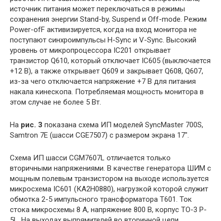
источник питания может переключаться в режимы
сохранения энергии Stand-by, Suspend и Off-mode. Режим
Power-ofF активизируется, когда на вход монитора не
поступают синхроимпульсы H-Sync и V-Sync. Высокий
уровень от микропроцессора IC201 открывает
транзистор Q610, который отключает IC605 (выключается
+12 В), а также открывает Q609 и закрывает Q608, Q607,
из-за чего отключается напряжение +7 В для питания
накала кинескопа. Потребляемая мощность монитора в
этом случае не более 5 Вт.
На
рис. 3
показана схема ИП моделей SyncMaster 700S,
Samtron 7E (шасси CGE7507) с размером экрана 17″.
Схема ИП шасси CGM7607L отличается только
вторичными напряжениями. В качестве генератора ШИМ с
мощным полевым транзистором на выходе используется
микросхема IC601 (КА2Н0880), нагрузкой которой служит
обмотка 2-5 импульсного трансформатора Т601. Ток
стока микросхемы 8 А, напряжение 800 В, корпус TO-3 P-
5L. На выходах выпрямителей во вторичной цепи