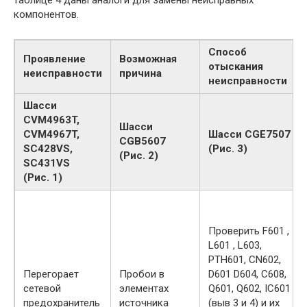
компонентов.
Способ
Проявление
Возможная
отыскания
неисправности
причина
неисправности
Шасси
CVM4963T,
Шасси
CVM4967T,
Шасси CGE7507
CGB5607
SC428VS,
(Рис. 3)
(Рис. 2)
SC431VS
(Рис. 1)
Проверить F601 ,
L601 , L603,
РТН601, CN602,
Перегорает
Пробои в
D601 D604, С608,
сетевой
элементах
Q601, Q602, IC601
предохранитель
источника
(выв 3 и 4) и их