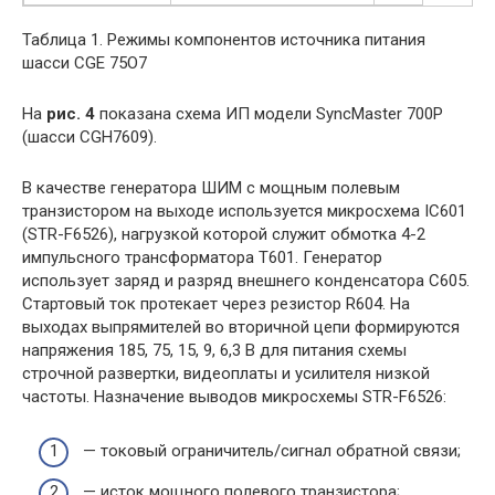
Таблица 1. Режимы компонентов источника питания
шасси CGE 75O7
На
рис. 4
показана схема ИП модели SyncMaster 700P
(шасси CGH7609).
В качестве генератора ШИМ с мощным полевым
транзистором на выходе используется микросхема IC601
(STR-F6526), нагрузкой которой служит обмотка 4-2
импульсного трансформатора Т601. Генератор
использует заряд и разряд внешнего конденсатора С605.
Стартовый ток протекает через резистор R604. На
выходах выпрямителей во вторичной цепи формируются
напряжения 185, 75, 15, 9, 6,3 В для питания схемы
строчной развертки, видеоплаты и усилителя низкой
частоты. Назначение выводов микросхемы STR-F6526:
— токовый ограничитель/сигнал обратной связи;
— исток мощного полевого транзистора;