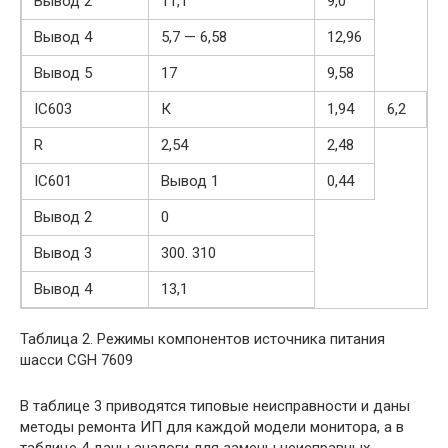
Вывод 2
11,1
9,0
Вывод 4
5,7 — 6,58
12,96
Вывод 5
17
9,58
IC603
К
1,94
6,2
R
2,54
2,48
IC601
Вывод 1
0,44
Вывод 2
0
Вывод 3
300. 310
Вывод 4
13,1
Таблица 2. Режимы компонентов источника питания
шасси CGH 7609
В таблице 3 приводятся типовые неисправности и даны
методы ремонта ИП для каждой модели монитора, а в
таблице 4 даны аналоги для замены неисправных