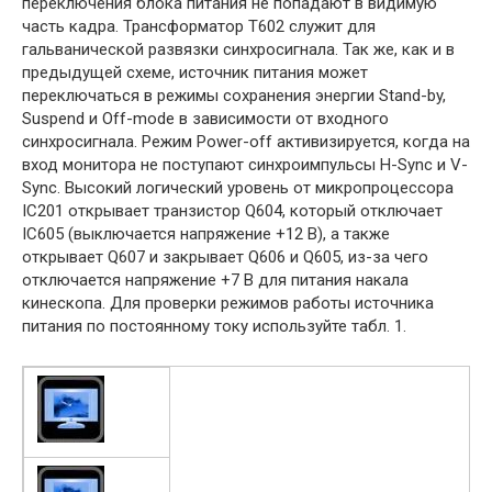
переключения блока питания не попадают в видимую
часть кадра. Трансформатор Т602 служит для
гальванической развязки синхросигнала. Так же, как и в
предыдущей схеме, источник питания может
переключаться в режимы сохранения энергии Stand-by,
Suspend и Off-mode в зависимости от входного
синхросигнала. Режим Power-off активизируется, когда на
вход монитора не поступают синхроимпульсы H-Sync и V-
Sync. Высокий логический уровень от микропроцессора
IC201 открывает транзистор Q604, который отключает
IC605 (выключается напряжение +12 В), а также
открывает Q607 и закрывает Q606 и Q605, из-за чего
отключается напряжение +7 В для питания накала
кинескопа. Для проверки режимов работы источника
питания по постоянному току используйте табл. 1.