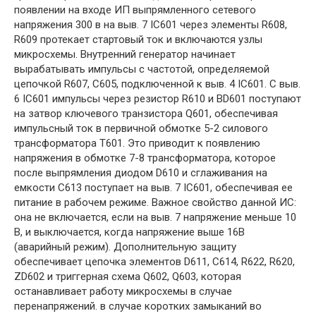
появлении на входе ИП выпрямленного сетевого
напряжения 300 в на выв. 7 IC601 через элементы R608,
R609 протекает стартовый ток и включаются узлы
микросхемы. Внутренний генератор начинает
вырабатывать импульсы с частотой, определяемой
цепочкой R607, С605, подключенной к выв. 4 IC601. С выв.
6 IC601 импульсы через резистор R610 и BD601 поступают
на затвор ключевого транзистора Q601, обеспечивая
импульсный ток в первичной обмотке 5-2 силового
трансформатора Т601. Это приводит к появлению
напряжения в обмотке 7-8 трансформатора, которое
после выпрямления диодом D610 и сглаживания на
емкости С613 поступает на выв. 7 IC601, обеспечивая ее
питание в рабочем режиме. Важное свойство данной ИС:
она не включается, если на выв. 7 напряжение меньше 10
В, и выключается, когда напряжение выше 16В
(аварийный режим). Дополнительную защиту
обеспечивает цепочка элементов D611, С614, R622, R620,
ZD602 и триггерная схема Q602, Q603, которая
останавливает работу микросхемы в случае
перенапряжений. в случае коротких замыканий во