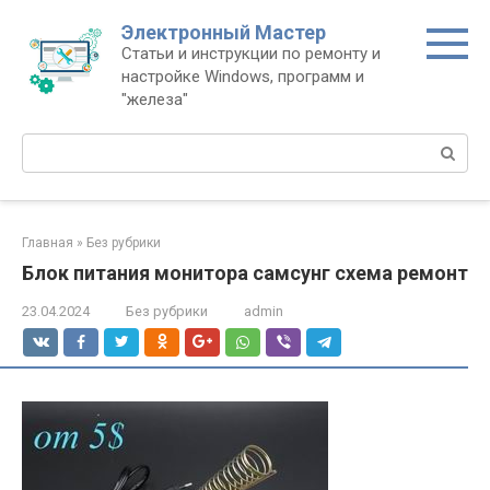
Перейти
Электронный Мастер
к
Статьи и инструкции по ремонту и
контенту
настройке Windows, программ и
"железа"
Поиск:
Главная
»
Без рубрики
Блок питания монитора самсунг схема ремонт
23.04.2024
Без рубрики
admin