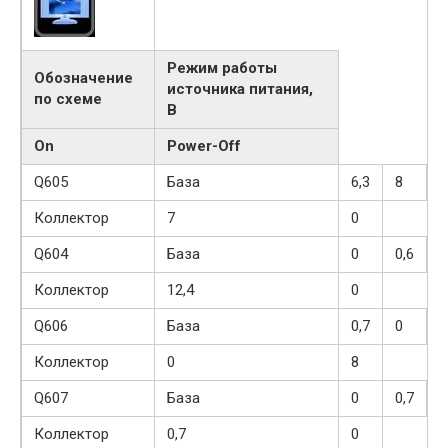
Режим работы
Обозначение
источника питания,
по схеме
В
On
Power-Off
Q605
База
6,3
8
Коллектор
7
0
Q604
База
0
0,6
Коллектор
12,4
0
Q606
База
0,7
0
Коллектор
0
8
Q607
База
0
0,7
Коллектор
0,7
0