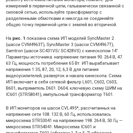
измерений в первичной цепи, гальванически связанной с
силовой сетью, используйте трансформатор с
разделенными обмотками и никогда не соединяйте
общую точку первичной цепи с землей во вторичной.
На
рис. 1
показана схема ИП моделей SyncMaster 2
(шасси CVM4963T), SyncMaster 3 (шасси CVM4967T),
Samtron (шасси SC431VS/ SC428VS) с кинескопом 14″.
Параметры источника: напряжение питания 90. 264 В, 47.
63 Гц, мощность потребления 65 Вт. ИП вырабатывает
напряжения 1 35, 87, 20, 12, 6,3 В для питания
видеоусилителей, разверток и накала кинескопа. Схема
ИП включает в себя сетевой фильтр L601, С602, С603,
В601, выпрямитель D601. D604, ключевую схему ШИМ на
IC601 (STR58041), импульсный трансформатор Т601.
В ИП мониторов на шасси CVL495*, рассчитанных на
напряжение сети 108. 132 В, 60 Гц, использовалась
микросхема STR53041 на напряжение 198. 264 В, 50 Гц —
микросхема STR54041. Микросхема IC601 и
трансформатор Т601 (обмотки 1-3 и 5-7) образуют