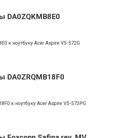
аты DA0ZQKMB8E0
0 к ноутбуку Acer Aspire V5-572G
аты DA0ZRQMB18F0
F0 к ноутбуку Acer Aspire V5-573PG
 Foxconn Safina rev. MV