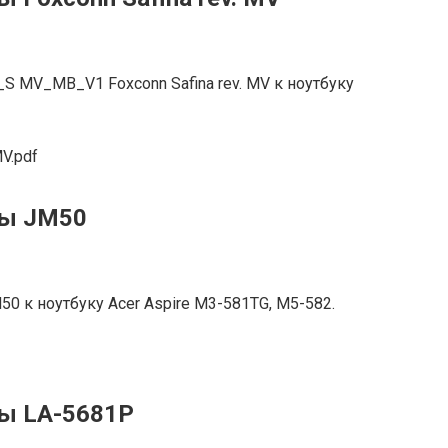
 MV_MB_V1 Foxconn Safina rev. MV к ноутбуку
V.pdf
ты JM50
0 к ноутбуку Acer Aspire M3-581TG, M5-582.
ты LA-5681P