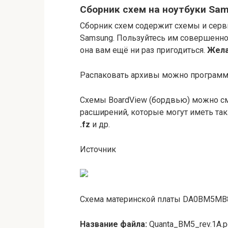
Сборник схем на ноутбуки Sam
Сборник схем содержит схемы и серв
Samsung. Пользуйтесь им совершенно б
она вам ещё ни раз пригодиться.
Жела
Распаковать архивы можно программо
Схемы BoardView (бордвью) можно см
расширений, которые могут иметь та
.fz
и др.
Источник
Схема материнской платы DA0BM5MB8D
Название файла:
Quanta_BM5_rev.1A.p