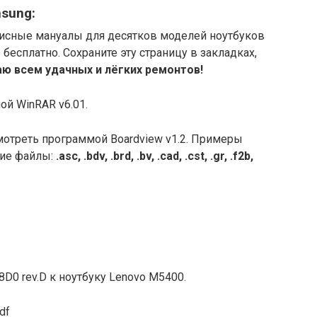
sung:
исные мануалы для десятков моделей ноутбуков
есплатно. Сохраните эту страницу в закладках,
ю всем удачных и лёгких ремонтов!
й WinRAR v6.01.
отреть программой Boardview v1.2. Примеры
кие файлы:
.asc, .bdv, .brd, .bv, .cad, .cst, .gr, .f2b,
0 rev.D к ноутбуку Lenovo M5400.
df