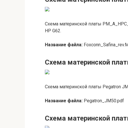
Схема материнской платы PM_A_HPC_S
HP G62.
Название файла:
Foxconn_Safina_rev.M
Схема материнской пла
Схема материнской платы Pegatron JM5
Название файла:
Pegatron_JM50.pdf
Схема материнской пла