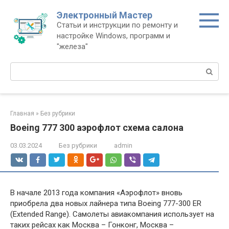
Перейти
Электронный Мастер
к
Статьи и инструкции по ремонту и
контенту
настройке Windows, программ и
"железа"
Поиск:
Главная
»
Без рубрики
Boeing 777 300 аэрофлот схема салона
03.03.2024
Без рубрики
admin
В начале 2013 года компания «Аэрофлот» вновь
приобрела два новых лайнера типа Boeing 777-300 ER
(Extended Range). Самолеты авиакомпания использует на
таких рейсах как Москва – Гонконг, Москва –