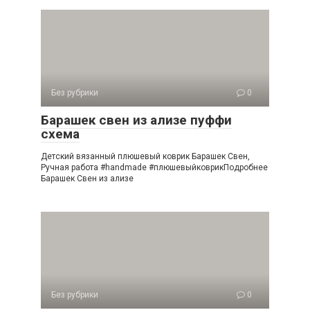
Без рубрики
0
Барашек свен из ализе пуффи
схема
Детский вязанный плюшевый коврик Барашек Свен,
Ручная работа #handmade #плюшевыйковрикПодробнее
Барашек Свен из ализе
Без рубрики
0