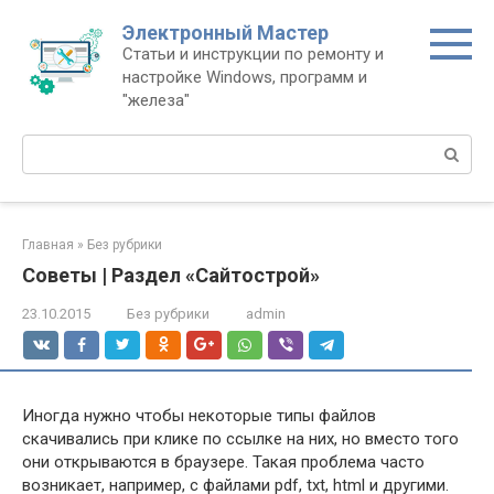
Перейти
Электронный Мастер
к
Статьи и инструкции по ремонту и
контенту
настройке Windows, программ и
"железа"
Поиск:
Главная
»
Без рубрики
Советы | Раздел «Сайтострой»
23.10.2015
Без рубрики
admin
Иногда нужно чтобы некоторые типы файлов
скачивались при клике по ссылке на них, но вместо того
они открываются в браузере. Такая проблема часто
возникает, например, с файлами pdf, txt, html и другими.