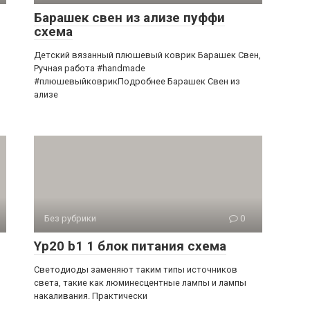
Барашек свен из ализе пуффи
схема
Детский вязанный плюшевый коврик Барашек Свен,
Ручная работа #handmade
#плюшевыйковрикПодробнее Барашек Свен из
ализе
Без рубрики
0
Yp20 b1 1 блок питания схема
Светодиоды заменяют таким типы источников
света, такие как люминесцентные лампы и лампы
накаливания. Практически