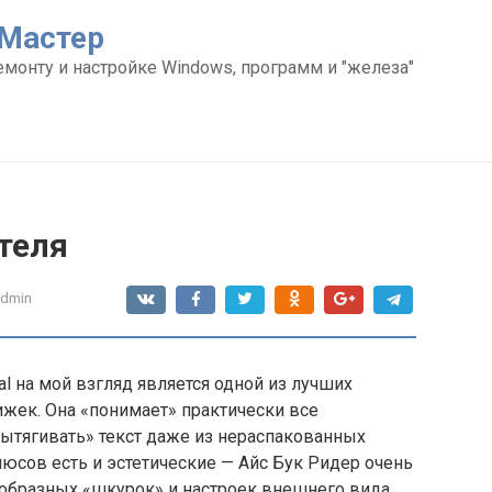
Мастер
емонту и настройке Windows, программ и "железа"
теля
admin
al на мой взгляд является одной из лучших
жек. Она «понимает» практически все
вытягивать» текст даже из нераспакованных
люсов есть и эстетические — Айс Бук Ридер очень
ообразных «шкурок» и настроек внешнего вида.