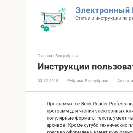
Перейти
Электронный 
к
контенту
Статьи и инструкции по р
Главная
»
Без рубрики
Инструкции пользова
03.12.2018
Рубрика:
Без рубрики
Автор:
Программа Ice Book Reader Profession
программ для чтения электронных кни
популярные форматы текста, умеет «
архивов! Кроме сугубо технических п
красиво оформлена, имеет кучу разн