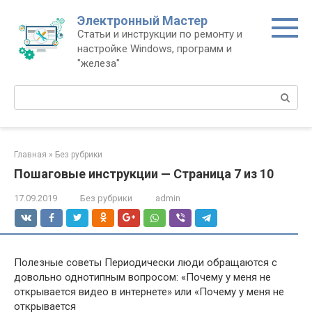
Перейти
Электронный Мастер
к
Статьи и инструкции по ремонту и
контенту
настройке Windows, программ и
"железа"
Поиск:
Главная
»
Без рубрики
Пошаговые инструкции — Страница 7 из 10
17.09.2019
Без рубрики
admin
Полезные советы Периодически люди обращаются с
довольно однотипным вопросом: «Почему у меня не
открывается видео в интернете» или «Почему у меня не
открывается