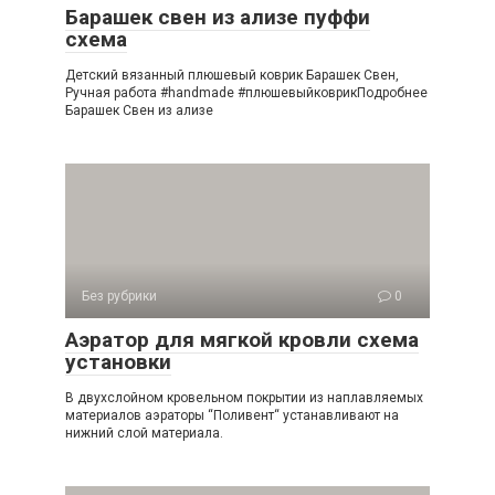
Барашек свен из ализе пуффи
схема
Детский вязанный плюшевый коврик Барашек Свен,
Ручная работа #handmade #плюшевыйковрикПодробнее
Барашек Свен из ализе
Без рубрики
0
Аэратор для мягкой кровли схема
установки
В двухслойном кровельном покрытии из наплавляемых
материалов аэраторы “Поливент“ устанавливают на
нижний слой материала.