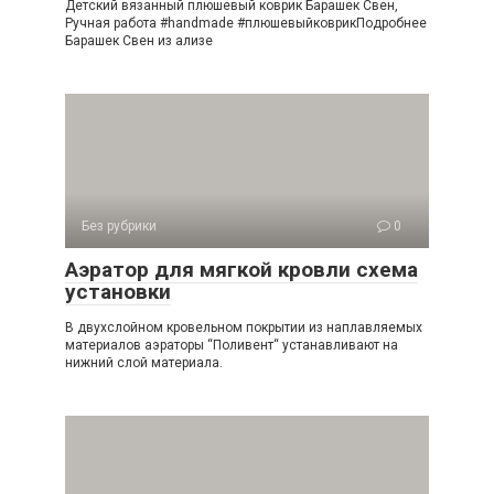
Детский вязанный плюшевый коврик Барашек Свен,
Ручная работа #handmade #плюшевыйковрикПодробнее
Барашек Свен из ализе
Без рубрики
0
Аэратор для мягкой кровли схема
установки
В двухслойном кровельном покрытии из наплавляемых
материалов аэраторы “Поливент“ устанавливают на
нижний слой материала.