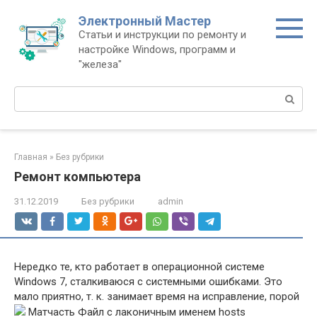
Перейти
Электронный Мастер
к
Статьи и инструкции по ремонту и
контенту
настройке Windows, программ и
"железа"
Поиск:
Главная
»
Без рубрики
Ремонт компьютера
31.12.2019
Без рубрики
admin
Нередко те, кто работает в операционной системе
Windows 7, сталкиваюся с системными ошибками. Это
мало приятно, т. к. занимает время на исправление, порой
Матчасть Файл c лаконичным именем hosts