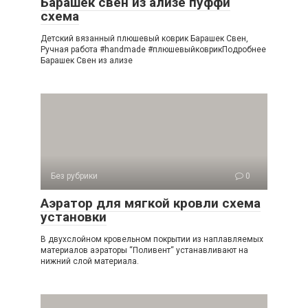
Барашек свен из ализе пуффи
схема
Детский вязанный плюшевый коврик Барашек Свен,
Ручная работа #handmade #плюшевыйковрикПодробнее
Барашек Свен из ализе
Без рубрики
0
Аэратор для мягкой кровли схема
установки
В двухслойном кровельном покрытии из наплавляемых
материалов аэраторы “Поливент“ устанавливают на
нижний слой материала.