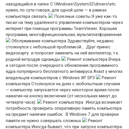
находящийся в папке C:\Windows\System32\drivers\etc
нужен, по сути говоря, для одной цели — в рамках
компьютера связать
Полезные советы Я уже как-то
писал на тему удалённого управления компьютером через
интернет при помощи программы TeamViewer. Хорошая
программа, многофункциональная, мультиплатформенная
Обслуживание компьютера Здравствуйте, недавно
столкнулся с небольшой проблемкой… Друг принес
видеокарту и попросил заменить на ней вентилятор, т.к.
родной ветродув однажды
Ремонт компьютера Вчера
и сегодня после очередного обновления программного
ядра популярного бесплатного антивируса Avast у многих
владельцев компьютеров с Windows XP SP3
Ремонт
компьютера Столкнулся на днях с любопытным случаем
— компьютер запускается через некоторое время после
нажатия на кнопку включения (от нескольких минут до
четверти часа).
Ремонт компьютера Иногда возникает
потребность проверить оперативную память компьютера
на предмет наличия ошибок. В Windows 7 для проверки
памяти не нужно совершать сложных
Ремонт
компьютера Иногда бывает, что при запуске компьютера