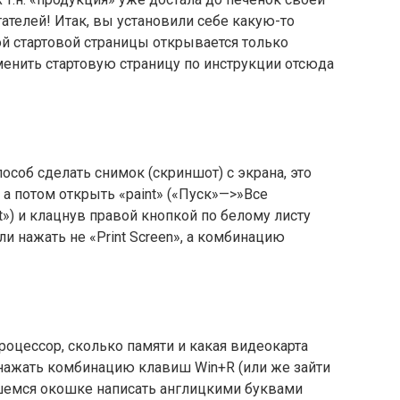
ателей! Итак, вы установили себе какую-то
й стартовой страницы открывается только
сменить стартовую страницу по инструкции отсюда
особ сделать снимок (скриншот) с экрана, это
, а потом открыть «paint» («Пуск»—>»Все
) и клацнув правой кнопкой по белому листу
ли нажать не «Print Screen», а комбинацию
роцессор, сколько памяти и какая видеокарта
 нажать комбинацию клавиш Win+R (или же зайти
шемся окошке написать англицкими буквами