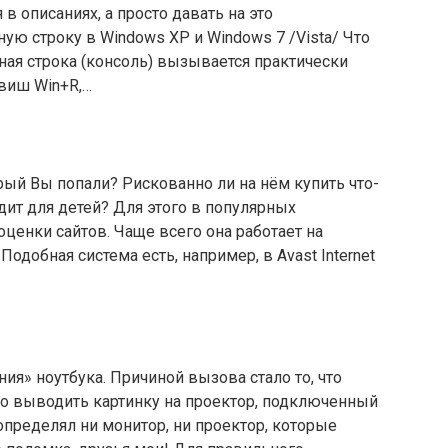
в описаниях, а просто давать на это
ю строку в Windows XP и Windows 7 /Vista/ Что
дная строка (консоль) вызывается практически
виш Win+R,…
торый Вы попали? Рискованно ли на нём купить что-
дит для детей? Для этого в популярных
оценки сайтов. Чаще всего она работает на
одобная система есть, например, в Avast Internet
ия» ноутбука. Причиной вызова стало то, что
ко выводить картинку на проектор, подключенный
определял ни монитор, ни проектор, которые