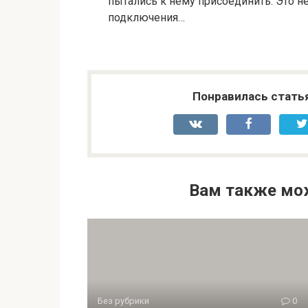
пытались к нему присоединить. Это н
подключения…
Понравилась стать
Вам также мо
Без рубрики
0