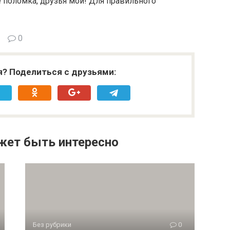
е поломка, друзья мои! Для правильного
0
я? Поделиться с друзьями:
жет быть интересно
Без рубрики
0