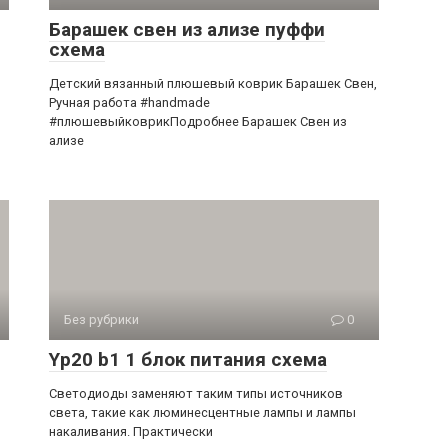
Барашек свен из ализе пуффи
схема
Детский вязанный плюшевый коврик Барашек Свен,
Ручная работа #handmade
#плюшевыйковрикПодробнее Барашек Свен из
ализе
Без рубрики
0
Yp20 b1 1 блок питания схема
Светодиоды заменяют таким типы источников
света, такие как люминесцентные лампы и лампы
накаливания. Практически