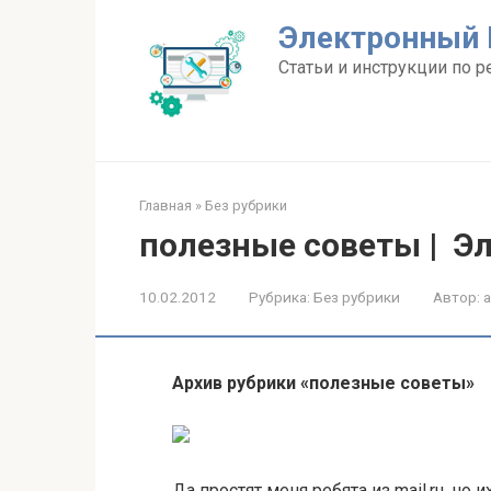
Перейти
Электронный 
к
контенту
Статьи и инструкции по р
Главная
»
Без рубрики
полезные советы | Э
10.02.2012
Рубрика:
Без рубрики
Автор:
Архив рубрики «полезные советы»
Да простят меня ребята из mail.ru, но 