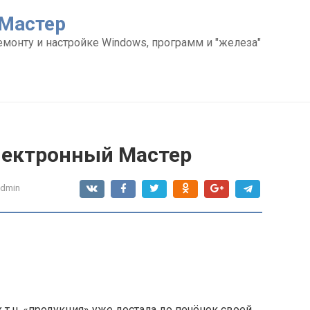
Мастер
емонту и настройке Windows, программ и "железа"
лектронный Мастер
admin
их т.н. «продукция» уже достала до печёнок своей