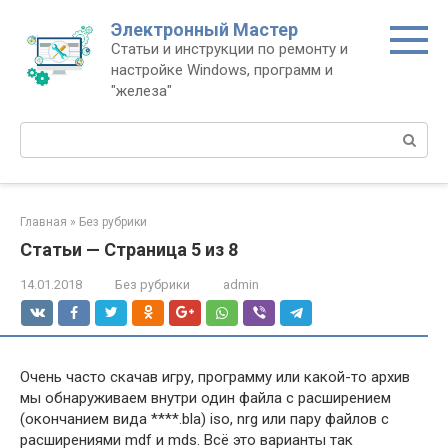
Перейти
Электронный Мастер
к
Статьи и инструкции по ремонту и
контенту
настройке Windows, программ и
"железа"
Поиск:
Главная
»
Без рубрики
Статьи — Страница 5 из 8
14.01.2018
Без рубрики
admin
Очень часто скачав игру, программу или какой-то архив
мы обнаруживаем внутри один файла с расширением
(окончанием вида ****.bla) iso, nrg или пару файлов с
расширениями mdf и mds. Всё это варианты так