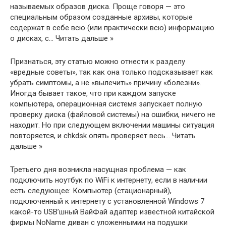
называемых образов диска. Проще говоря — это
специальным образом созданные архивы, которые
содержат в себе всю (или практически всю) информацию
о дисках, с… Читать дальше »
Признаться, эту статью можно отнести к разделу
«вредные советы», так как она только подсказывает как
убрать симптомы, а не «вылечить» причину «болезни».
Иногда бывает такое, что при каждом запуске
компьютера, операционная системя запускает полную
проверку диска (файловой системы) на ошибки, ничего не
находит. Но при следующем включении машины ситуация
повторяется, и chkdsk опять проверяет весь… Читать
дальше »
Третьего дня возникла насущная проблема — как
подключить ноутбук по WiFi к интернету, если в наличии
есть следующее: Компьютер (стационарный),
подключенный к интернету с установленной Windows 7
какой-то USB’шный ВайФай адаптер известной китайской
фирмы NoName диван с уложеннымии на подушки