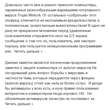
Довольно часто мне в ремонт приносят компьютеры,
зараженные разнообразными вариациями популярного
вируса Trojan.Winlock. От остальных «собратьев» этот
зловред отличается не молчаливым вредительством, а
полновесным, громогласным вымогательством! В одно ни
разу не прекрасное мгновение перед удивленным
пользователем открывается окно на 2/3 экрана
сообщение о том что он, пользователь, или смотрел
порнуху, или пользуется нелицензионными программами
или… Читать дальше »
Данная заметка является логическим продолжением
заметки о защите компьютера от autorun-вирусов На
сегодняшний день вопрос борьбы с вирусами, в
частности теми, которые передаются через флешки
(autorun вирусы) стоит как нельзя более остро. И вроде
бы антивирусы у всех есть, и кучу правил пользования
интернетом и компьютером люди изучают, НО… Но
обновления антивирусов зачастую не поспевают за…
Читать дальше »