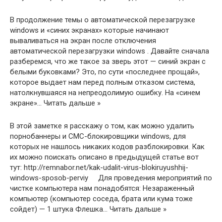
В продолжение темы о автоматической перезагрузке
windows и «синих экранах» которые начинают
вываливаться на экран после отключения
автоматической перезагрузки windows . Давайте сначала
разберемся, что же такое за зверь этот — синий экран с
белыми буковками? Это, по сути «последнее прощай»,
которое выдает нам перед полным отказом система,
натолкнувшаяся на непреодолимую ошибку. На «синем
экране»… Читать дальше »
В этой заметке я расскажу о том, как можно удалить
порнобаннеры и СМС-блокировщики windows, для
которых не нашлось никаких кодов разблокировки. Как
их можно поискать описано в предыдущей статье вот
тут: http://remnabor.net/kak-udalit-virus-blokiruyushhij-
windows-sposob-perviy Для проведения мероприятий по
чистке компьютера нам понадобятся: Незараженный
компьютер (компьютер соседа, брата или кума тоже
сойдет) — 1 штука Флешка… Читать дальше »