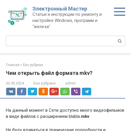
Перейти
Электронный Мастер
к
Статьи и инструкции по ремонту и
контенту
настройке Windows, программ и
"железа"
Поиск:
Главная
»
Без рубрики
Чем открыть файл формата mkv?
02.03.2024
Без рубрики
admin
На данный момент в Сети доступно много видеофильмов
в виде файлов с расширением blabla
.mkv
Не буду вдаваться в технические подробности и