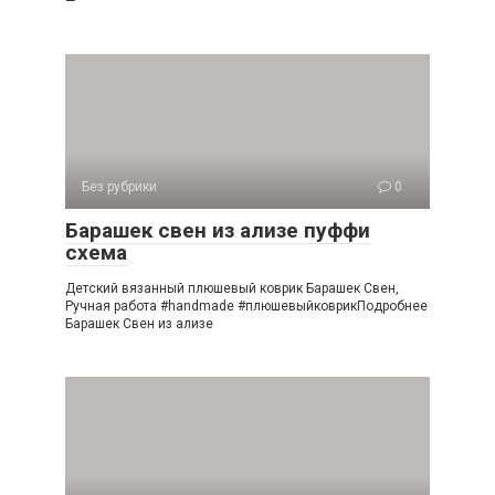
—
Без рубрики
0
Барашек свен из ализе пуффи
схема
Детский вязанный плюшевый коврик Барашек Свен,
Ручная работа #handmade #плюшевыйковрикПодробнее
Барашек Свен из ализе