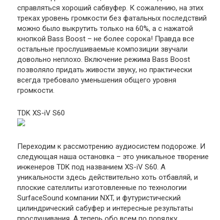
справляться хороший сабвуфер. К сожалению, на этих
треках уровень громкости без фатальных последствий
можно было выкрутить только на 60%, а с нажатой
кнопкой Bass Boost – не более сорока! Правда все
остальные прослушиваемые композиции звучали
довольно неплохо. Включение режима Bass Boost
позволяло придать живости звуку, но практически
всегда требовало уменьшения общего уровня
громкости.
TDK XS-iV S60
Переходим к рассмотрению аудиосистем подороже. И
следующая наша остановка – это уникальное творение
инженеров TDK под названием XS-iV S60. А
уникальности здесь действительно хоть отбавляй, и
плоские сателлиты изготовленные по технологии
SurfaceSound компании NXT, и футуристический
цилиндрический сабуфер и интересные результаты
прослушивания. А теперь обо всем по порядку.