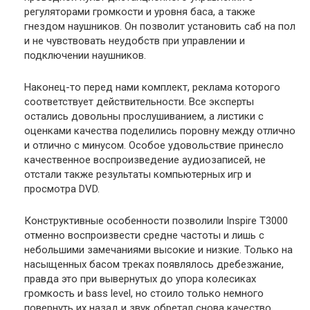
регуляторами громкости и уровня баса, а также
гнездом наушников. Он позволит установить саб на пол
и не чувствовать неудобств при управлении и
подключении наушников.
Наконец-то перед нами комплект, реклама которого
соответствует действительности. Все эксперты
остались довольны прослушиванием, а листики с
оценками качества поделились поровну между отлично
и отлично с минусом. Особое удовольствие принесло
качественное воспроизведение аудиозаписей, не
отстали также результаты компьютерных игр и
просмотра DVD.
Конструктивные особенности позволили Inspire T3000
отменно воспроизвести средне частоты и лишь с
небольшими замечаниями высокие и низкие. Только на
насыщенных басом треках появлялось дребезжание,
правда это при вывернутых до упора колесиках
громкость и bass level, но стоило только немного
повернуть их назад и звук обретал снова качество.