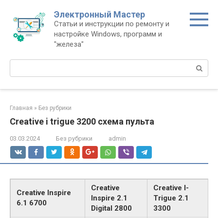
Перейти
Электронный Мастер
к
Статьи и инструкции по ремонту и
контенту
настройке Windows, программ и
"железа"
Поиск:
Главная
»
Без рубрики
Creative i trigue 3200 схема пульта
03.03.2024
Без рубрики
admin
Creative
Creative I-
Creative Inspire
Inspire 2.1
Trigue 2.1
6.1 6700
Digital 2800
3300