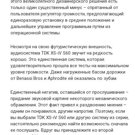
этого великолепного дизайнерского решения есть
только один существенный минус – спрятанный от
пользователя регулятор громкости, предполагающий
единоразовую установку в среднее положение и
дальнейшее управление программным путем из
операционной системы.
Несмотря на свою футуристическую внешность,
аудиосистема TDK XS-iV S60 звучит на редкость
хорошо. Это единственная система, которая
удовлетворительно прошла все тесты на максимальном
уровне громкости. Даже нагруженные басом дорожки
от Benassi Bros и Aphrodite ей оказались по зубам.
Единственный негатив, оставшийся от прослушивания –
придание звуковой картине некоторого механического
обрамления. Этот факт привел к раздвоению мнения –
одним он понравился, другим напротив. Поэтому, если
вы выбрали TDK XS-iV S60 или другую систему из серии,
настоятельно рекомендую найти возможность сначала
ее послушать. Вдруг вы принадлежите ко второй