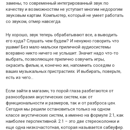
замены, то современный интегрированный звук по
качеству и возможностям не уступает многим недорогим
звуковым картам. Компьютер, который не умеет работать
со звуком, отмер навсегда.
Ну хорошо, звук теперь обрабатывают все, а выводить
его куда? Слушать чем будем? И ненужно говорить что
ушами! Без мало-мальски приличной аудиосистемы
всеравно никто ничего не услышит. Значит надо что-то
выбрать, позволяющее прилично озвучить игры,
окрасить фильм, и, конечно же, напомнить соседям о
ваших музыкальных пристрастиях. И выбирать, поверьте,
есть из чего…
Если зайти в магазин, то порой глаза разбегаются от
разнообразия акустических систем, как от
функциональности и размеров, так и от разброса цен.
Сегодня мы решили остановиться только на одном
классе акустических систем, а именно на формуле 2.1, как
наиболее перспективной. 2.1 – это две стереоколонки и
еще одна низкочастотная, которая называется сабвуфер.