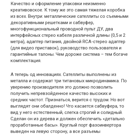
Качество и оформление упаковки неизменно
креативовское. К тому же это самая тяжелая коробка
из всех. Внутри: металлические сателлиты со съемными
декоративными решетками и сабвуфер,
многофункциональный проводной пульт ДУ, два
интерфейсных стерео кабеля различной длины (0,5 и 2
метра), адаптер питания, двойной RCA-стерео адаптер
(для видео приставок), руководство пользователя и
гарантийные талоны. Чем дороже система – тем богаче
комплектация.
А теперь од инновациях. Сателлиты выполнены из
металла и содержат три титановых микродинамика. По
уверению производителя это должно позволить
получить непревзойденное качество высоких и
средних частот. Признаться, верится с трудом. Но вот
выглядят они обалденно! Что касается сабвуфера, то
вид у него естественный, слегка строгий и солидный.
Сделан он из дерева и должен обеспечить «детально
проработанные басы». Круглый порт фазоинвертора
выведен на левую сторону, а все разъемы