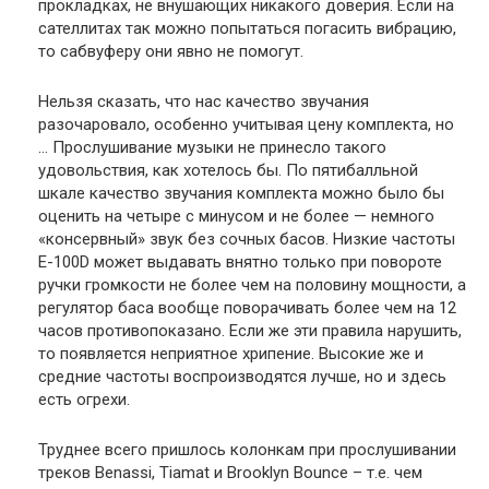
прокладках, не внушающих никакого доверия. Если на
сателлитах так можно попытаться погасить вибрацию,
то сабвуферу они явно не помогут.
Нельзя сказать, что нас качество звучания
разочаровало, особенно учитывая цену комплекта, но
… Прослушивание музыки не принесло такого
удовольствия, как хотелось бы. По пятибалльной
шкале качество звучания комплекта можно было бы
оценить на четыре с минусом и не более — немного
«консервный» звук без сочных басов. Низкие частоты
E-100D может выдавать внятно только при повороте
ручки громкости не более чем на половину мощности, а
регулятор баса вообще поворачивать более чем на 12
часов противопоказано. Если же эти правила нарушить,
то появляется неприятное хрипение. Высокие же и
средние частоты воспроизводятся лучше, но и здесь
есть огрехи.
Труднее всего пришлось колонкам при прослушивании
треков Benassi, Tiamat и Brooklyn Bounce – т.е. чем