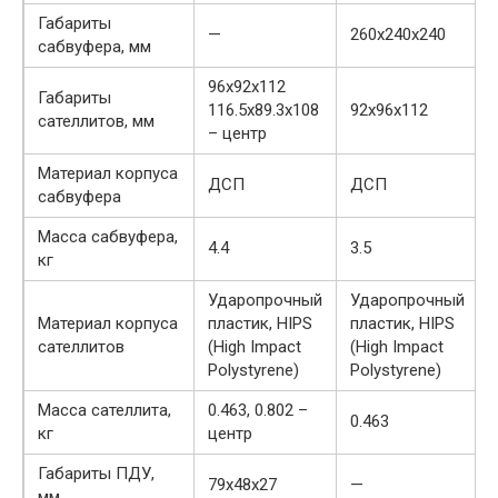
Габариты
—
260х240х240
сабвуфера, мм
96х92х112
Габариты
116.5х89.3х108
92х96х112
сателлитов, мм
– центр
Материал корпуса
ДСП
ДСП
сабвуфера
Масса сабвуфера,
4.4
3.5
кг
Ударопрочный
Ударопрочный
Материал корпуса
пластик, HIPS
пластик, HIPS
сателлитов
(High Impact
(High Impact
Polystyrene)
Polystyrene)
Масса сателлита,
0.463, 0.802 –
0.463
кг
центр
Габариты ПДУ,
79х48х27
—
мм