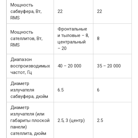
Мощность
сабвуфера, Вт,
22
22
RMS
Фронтальные
Мощность
и тыловые – 8,
сателлитов, Вт,
8
центральный
RMS
– 20
Диапазон
воспроизводимых
40 – 20 000
35 – 20 000
частот, Гц
Диаметр
излучателя
6.5
6
сабвуфера, дюйм
Диаметр
излучателя (или
габариты плоской
2.5, 3 (центр)
2.5
панели)
сателлита, дюйм