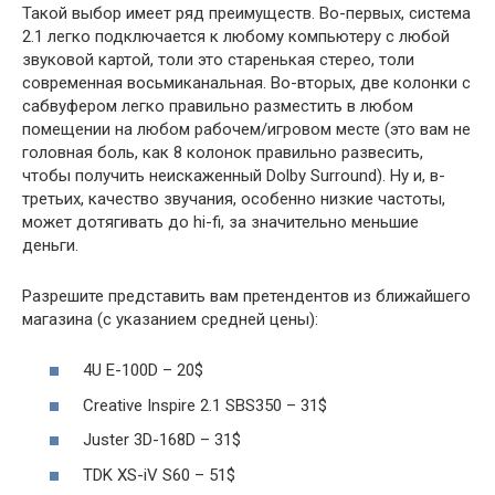
Такой выбор имеет ряд преимуществ. Во-первых, система
2.1 легко подключается к любому компьютеру с любой
звуковой картой, толи это старенькая стерео, толи
современная восьмиканальная. Во-вторых, две колонки с
сабвуфером легко правильно разместить в любом
помещении на любом рабочем/игровом месте (это вам не
головная боль, как 8 колонок правильно развесить,
чтобы получить неискаженный Dolby Surround). Ну и, в-
третьих, качество звучания, особенно низкие частоты,
может дотягивать до hi-fi, за значительно меньшие
деньги.
Разрешите представить вам претендентов из ближайшего
магазина (с указанием средней цены):
4U E-100D – 20$
Creative Inspire 2.1 SBS350 – 31$
Juster 3D-168D – 31$
TDK XS-iV S60 – 51$