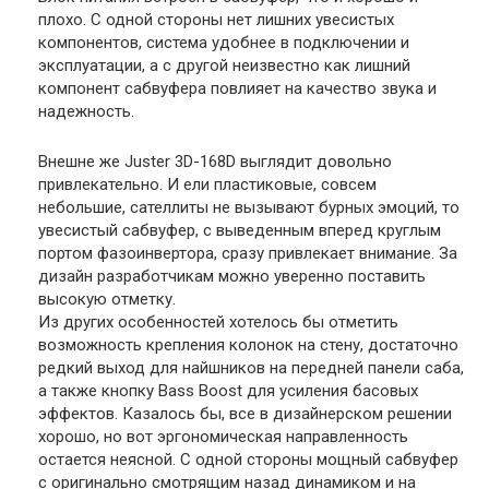
плохо. С одной стороны нет лишних увесистых
компонентов, система удобнее в подключении и
эксплуатации, а с другой неизвестно как лишний
компонент сабвуфера повлияет на качество звука и
надежность.
Внешне же Juster 3D-168D выглядит довольно
привлекательно. И ели пластиковые, совсем
небольшие, сателлиты не вызывают бурных эмоций, то
увесистый сабвуфер, с выведенным вперед круглым
портом фазоинвертора, сразу привлекает внимание. За
дизайн разработчикам можно уверенно поставить
высокую отметку.
Из других особенностей хотелось бы отметить
возможность крепления колонок на стену, достаточно
редкий выход для найшников на передней панели саба,
а также кнопку Bass Boost для усиления басовых
эффектов. Казалось бы, все в дизайнерском решении
хорошо, но вот эргономическая направленность
остается неясной. С одной стороны мощный сабвуфер
с оригинально смотрящим назад динамиком и на