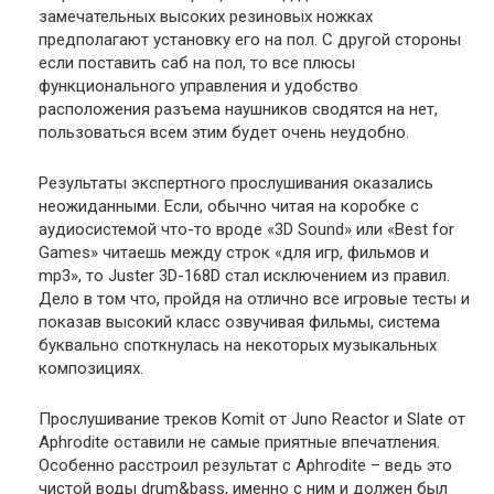
замечательных высоких резиновых ножках
предполагают установку его на пол. С другой стороны
если поставить саб на пол, то все плюсы
функционального управления и удобство
расположения разъема наушников сводятся на нет,
пользоваться всем этим будет очень неудобно.
Результаты экспертного прослушивания оказались
неожиданными. Если, обычно читая на коробке с
аудиосистемой что-то вроде «3D Sound» или «Best for
Games» читаешь между строк «для игр, фильмов и
mp3», то Juster 3D-168D стал исключением из правил.
Дело в том что, пройдя на отлично все игровые тесты и
показав высокий класс озвучивая фильмы, система
буквально споткнулась на некоторых музыкальных
композициях.
Прослушивание треков Komit от Juno Reactor и Slate от
Aphrodite оставили не самые приятные впечатления.
Особенно расстроил результат с Aphrodite – ведь это
чистой воды drum&bass, именно с ним и должен был