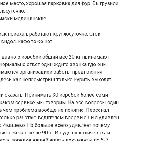
чное место, хорошая парковка для фур. Выгрузили
глосуточно.
 маски медецинские
как приехал, работают круглосуточно. Стой
видел, кафе тоже нет.
е давно 5 коробок общий вес 20 кг принемают
нормально ответ один ждите звонка где они
имаются организацией работы предприятия
сдесь как непосмотриш только курить выходят
ни сказать. Принимать 30 коробок более семи
о каком сервисе мы говорим. На все вопросы один
 в чем проблема вообще не понятно. Персонал
сколько работаю водителем впервые был удивлён
к Ивашево. Но больше всего удивляет почему
я, сей час же не 90-е. И судя по количеству и
это в порядке вещей ждать документы по 5-7