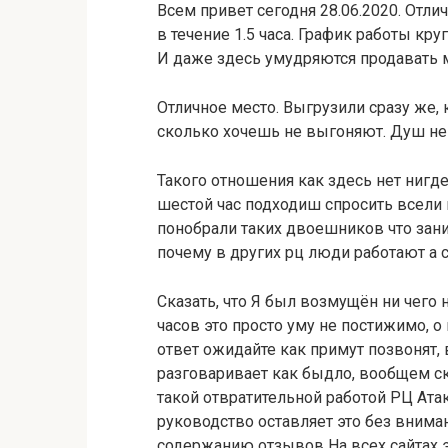
Всем привет сегодня 28.06.2020. Отли
в течение 1.5 часа. График работы кру
И даже здесь умудряются продавать
Отличное место. Выгрузили сразу же, 
сколько хочешь не выгоняют. Душ не 
Такого отношения как здесь нет нигд
шестой час подходиш спросить всели 
понобрали таких двоешников что зан
почему в других рц люди работают а 
Сказать, что Я был возмущён ни чего 
часов это просто уму не постижимо, 
ответ ожидайте как примут позвонят,
разговаривает как быдло, вообщем 
такой отвратительной работой РЦ Ата
руководство оставляет это без внимани
содержанию отзывов На всех сайтах 