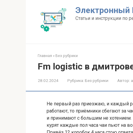
Перейти
Электронный 
к
контенту
Статьи и инструкции по р
Главная
»
Без рубрики
Fm logistic в дмитров
28.02.2024
Рубрика:
Без рубрики
Автор:
Не первый раз приезжаю, и каждый ра
работают, то приёмники сбегают за ч
и принимают с большим не хотением. 
курят каждые пол часа чаи пьют на в
Привёз 12 коробок 4 часа стою ответа