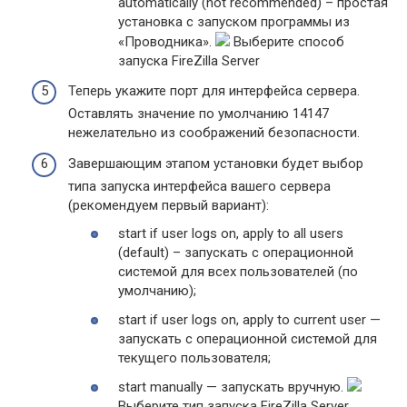
automatically (not recommended) – простая
установка с запуском программы из
«Проводника».
Выберите способ
запуска FireZilla Server
Теперь укажите порт для интерфейса сервера.
Оставлять значение по умолчанию 14147
нежелательно из соображений безопасности.
Завершающим этапом установки будет выбор
типа запуска интерфейса вашего сервера
(рекомендуем первый вариант):
start if user logs on, apply to all users
(default) – запускать с операционной
системой для всех пользователей (по
умолчанию);
start if user logs on, apply to current user —
запускать с операционной системой для
текущего пользователя;
start manually — запускать вручную.
Выберите тип запуска FireZilla Server