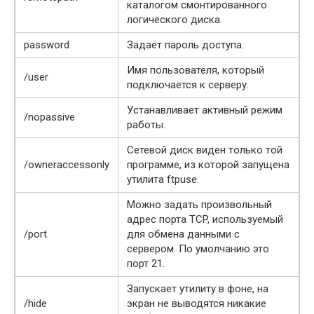
каталогом смонтированного
логического диска.
password
Задаёт пароль доступа.
Имя пользователя, который
/user
подключается к серверу.
Устанавливает активный режим
/nopassive
работы.
Сетевой диск виден только той
/owneraccessonly
программе, из которой запущена
утилита ftpuse.
Можно задать произвольный
адрес порта TCP, используемый
/port
для обмена данными с
сервером. По умолчанию это
порт 21.
Запускает утилиту в фоне, на
/hide
экран не выводятся никакие