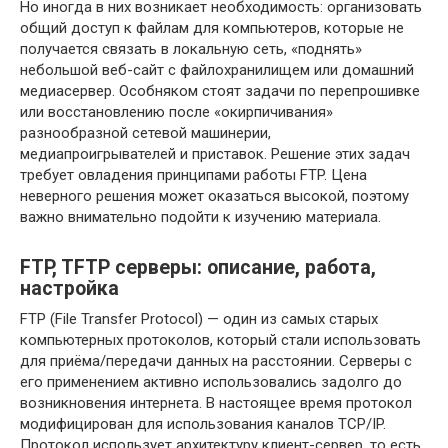
Но иногда в них возникает необходимость: организовать
общий доступ к файлам для компьютеров, которые не
получается связать в локальную сеть, «поднять»
небольшой веб-сайт с файлохранилищем или домашний
медиасервер. Особняком стоят задачи по перепрошивке
или восстановлению после «окирпичивания»
разнообразной сетевой машинерии,
медиапроигрывателей и приставок. Решение этих задач
требует овладения принципами работы FTP. Цена
неверного решения может оказаться высокой, поэтому
важно внимательно подойти к изучению материала.
FTP, TFTP серверы: описание, работа,
настройка
FTP (File Transfer Protocol) — один из самых старых
компьютерных протоколов, который стали использовать
для приёма/передачи данных на расстоянии. Серверы с
его применением активно использовались задолго до
возникновения интернета. В настоящее время протокол
модифицирован для использования каналов TCP/IP.
Протокол использует архитектуру клиент-сервер, то есть