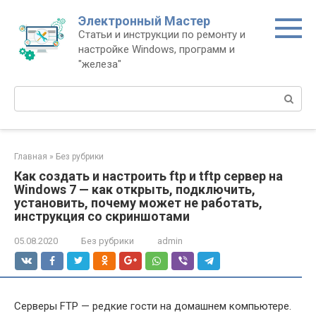
Перейти
Электронный Мастер
к
Статьи и инструкции по ремонту и
контенту
настройке Windows, программ и
"железа"
Поиск:
Главная
»
Без рубрики
Как создать и настроить ftp и tftp сервер на
Windows 7 — как открыть, подключить,
установить, почему может не работать,
инструкция со скриншотами
05.08.2020
Без рубрики
admin
Серверы FTP — редкие гости на домашнем компьютере.