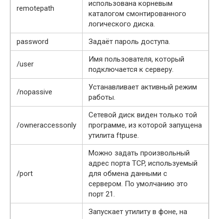
использована корневым
remotepath
каталогом смонтированного
логического диска.
password
Задаёт пароль доступа.
Имя пользователя, который
/user
подключается к серверу.
Устанавливает активный режим
/nopassive
работы.
Сетевой диск виден только той
/owneraccessonly
программе, из которой запущена
утилита ftpuse.
Можно задать произвольный
адрес порта TCP, используемый
/port
для обмена данными с
сервером. По умолчанию это
порт 21.
Запускает утилиту в фоне, на