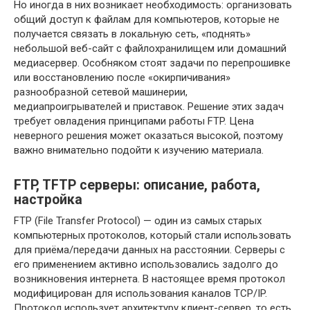
Но иногда в них возникает необходимость: организовать
общий доступ к файлам для компьютеров, которые не
получается связать в локальную сеть, «поднять»
небольшой веб-сайт с файлохранилищем или домашний
медиасервер. Особняком стоят задачи по перепрошивке
или восстановлению после «окирпичивания»
разнообразной сетевой машинерии,
медиапроигрывателей и приставок. Решение этих задач
требует овладения принципами работы FTP. Цена
неверного решения может оказаться высокой, поэтому
важно внимательно подойти к изучению материала.
FTP, TFTP серверы: описание, работа,
настройка
FTP (File Transfer Protocol) — один из самых старых
компьютерных протоколов, который стали использовать
для приёма/передачи данных на расстоянии. Серверы с
его применением активно использовались задолго до
возникновения интернета. В настоящее время протокол
модифицирован для использования каналов TCP/IP.
Протокол использует архитектуру клиент-сервер, то есть