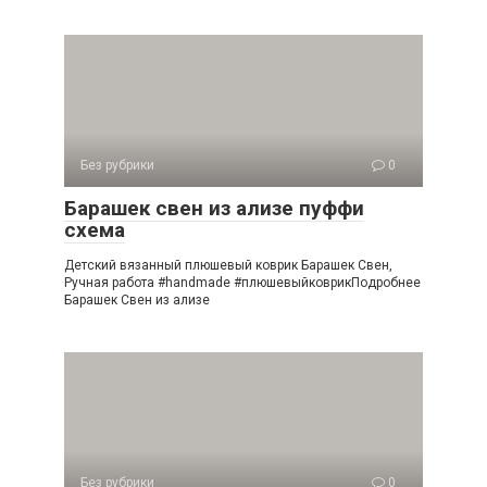
Без рубрики
0
Барашек свен из ализе пуффи
схема
Детский вязанный плюшевый коврик Барашек Свен,
Ручная работа #handmade #плюшевыйковрикПодробнее
Барашек Свен из ализе
Без рубрики
0