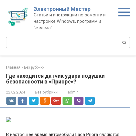
Перейти
Электронный Мастер
к
Статьи и инструкции по ремонту и
контенту
настройке Windows, программ и
"железа"
Поиск:
Главная
»
Без рубрики
Где находится датчик удара подушки
безопасности в «Приоре»?
22.02.2024
Без рубрики
admin
В настоящее время автомобили Lada Priora являются