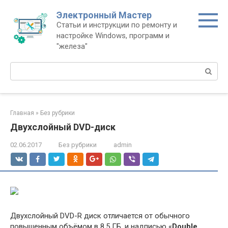
Перейти
Электронный Мастер
к
Статьи и инструкции по ремонту и
контенту
настройке Windows, программ и
"железа"
Поиск:
Главная
»
Без рубрики
Двухслойный DVD-диск
02.06.2017
Без рубрики
admin
Двухслойный DVD-R диск отличается от обычного
повышенным объёмом в 8.5 ГБ, и надписью «
Double