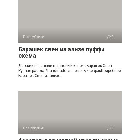
Без рубрики
0
Барашек свен из ализе пуффи
схема
Детский вязанный плюшевый коврик Барашек Свен,
Ручная работа #handmade #плюшевыйковрикПодробнее
Барашек Свен из ализе
Без рубрики
0