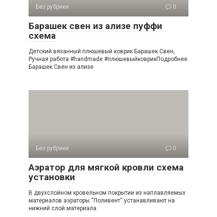
Без рубрики
0
Барашек свен из ализе пуффи
схема
Детский вязанный плюшевый коврик Барашек Свен,
Ручная работа #handmade #плюшевыйковрикПодробнее
Барашек Свен из ализе
Без рубрики
0
Аэратор для мягкой кровли схема
установки
В двухслойном кровельном покрытии из наплавляемых
материалов аэраторы “Поливент“ устанавливают на
нижний слой материала.