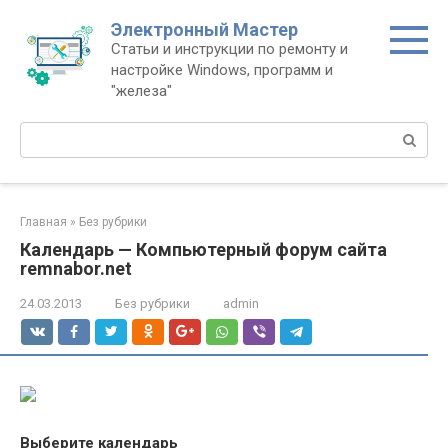
Перейти
Электронный Мастер
к
Статьи и инструкции по ремонту и
контенту
настройке Windows, программ и
"железа"
Поиск:
Главная
»
Без рубрики
Календарь — Компьютерный форум сайта
remnabor.net
24.03.2013
Без рубрики
admin
Выберите календарь