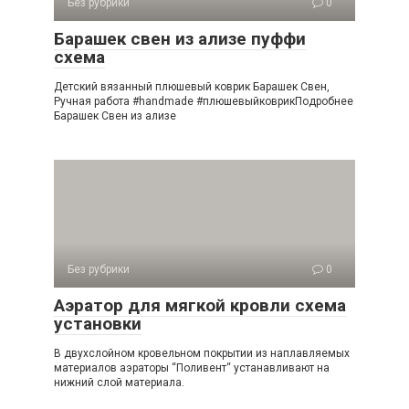
Без рубрики
0
Барашек свен из ализе пуффи
схема
Детский вязанный плюшевый коврик Барашек Свен,
Ручная работа #handmade #плюшевыйковрикПодробнее
Барашек Свен из ализе
Без рубрики
0
Аэратор для мягкой кровли схема
установки
В двухслойном кровельном покрытии из наплавляемых
материалов аэраторы “Поливент“ устанавливают на
нижний слой материала.