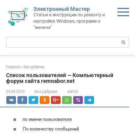
Перейти
Электронный Мастер
к
Статьи и инструкции по ремонту и
контенту
настройке Windows, программ и
"железа"
Поиск:
Главная
»
Без рубрики
Список пользователей — Компьютерный
форум сайта remnabor.net
24.03.2013
Без рубрики
admin
по имени пользователя
По количеству сообщений