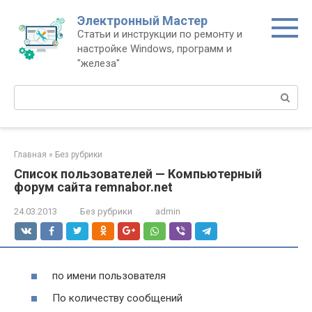
Перейти
Электронный Мастер
к
Статьи и инструкции по ремонту и
контенту
настройке Windows, программ и
"железа"
Поиск:
Главная
»
Без рубрики
Список пользователей — Компьютерный
форум сайта remnabor.net
24.03.2013
Без рубрики
admin
по имени пользователя
По количеству сообщений