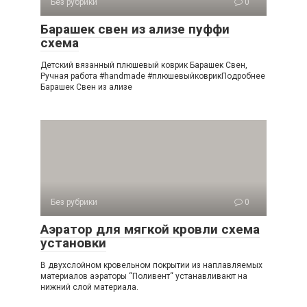
Без рубрики
0
Барашек свен из ализе пуффи
схема
Детский вязанный плюшевый коврик Барашек Свен,
Ручная работа #handmade #плюшевыйковрикПодробнее
Барашек Свен из ализе
Без рубрики
0
Аэратор для мягкой кровли схема
установки
В двухслойном кровельном покрытии из наплавляемых
материалов аэраторы “Поливент“ устанавливают на
нижний слой материала.