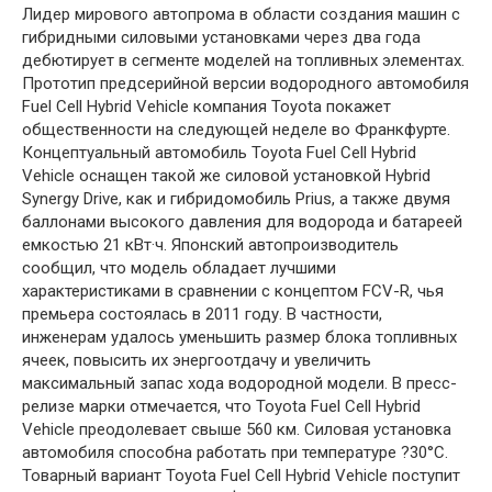
Лидер мирового автопрома в области создания машин с
гибридными силовыми установками через два года
дебютирует в сегменте моделей на топливных элементах.
Прототип предсерийной версии водородного автомобиля
Fuel Cell Hybrid Vehicle компания Toyota покажет
общественности на следующей неделе во Франкфурте.
Концептуальный автомобиль Toyota Fuel Cell Hybrid
Vehicle оснащен такой же силовой установкой Hybrid
Synergy Drive, как и гибридомобиль Prius, а также двумя
баллонами высокого давления для водорода и батареей
емкостью 21 кВт·ч. Японский автопроизводитель
сообщил, что модель обладает лучшими
характеристиками в сравнении с концептом FCV-R, чья
премьера состоялась в 2011 году. В частности,
инженерам удалось уменьшить размер блока топливных
ячеек, повысить их энергоотдачу и увеличить
максимальный запас хода водородной модели. В пресс-
релизе марки отмечается, что Toyota Fuel Cell Hybrid
Vehicle преодолевает свыше 560 км. Силовая установка
автомобиля способна работать при температуре ?30°C.
Товарный вариант Toyota Fuel Cell Hybrid Vehicle поступит