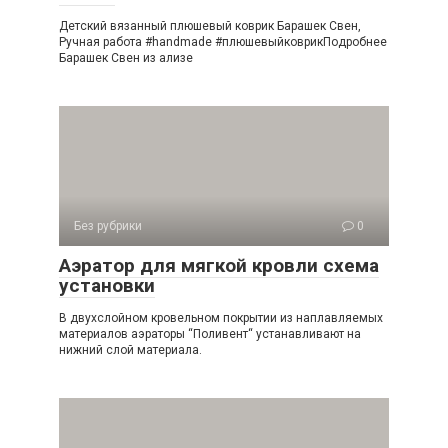
Детский вязанный плюшевый коврик Барашек Свен,
Ручная работа #handmade #плюшевыйковрикПодробнее
Барашек Свен из ализе
Без рубрики
0
Аэратор для мягкой кровли схема
установки
В двухслойном кровельном покрытии из наплавляемых
материалов аэраторы “Поливент“ устанавливают на
нижний слой материала.