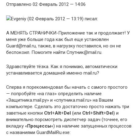
Отправлено 02 Февраль 2012 — 14:06
Evgeniy (02 Февраль 2012 — 13:19) писал:
А МЕНЯТЬ СТРАНИЧКИ-Приложение так и продолжает! У
меня уже больше года как был еще установлен
Guard@mail.ru, также, в нагрузку поставился, но он не
беспокоил. Помогите найти Спутник@mail.ru.
Здравствуйте тёзка. Как я понимаю, автоматически
устанавливается домашней именно mail.ru?
Сперва я порекомендовал бы начать с самого простого
— попробуйте «на глаз» определить наличие
«Защитника.mail.ру» и «спутника.mail.ru» на Вашем
компьютере. Сделать это достаточно просто нажать три
заветные кнопки
Ctrl
+
Alt
+
Del
(или
Ctrl
+
Shift
+
Del
) и
внимательно порсмотреть диспетчер задач (точнее, его
вкладку «
Процессы
«) на наличие запущенных процессов
с названиями GuardMailRu.exe: