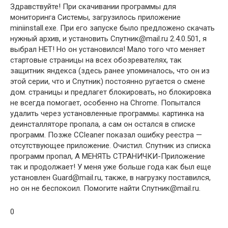
Здравствуйте! При скачивании программы для
мониторинга Системы, загрузилось приложение
miniinstall.exe. При его запуске было предложено скачать
нужный архив, и установить Спутник@mail.ru 2.4.0.501, я
выбрал НЕТ! Но он установился! Мало того что меняет
стартовые страницы на всех обозревателях, так
защитник яндекса (здесь ранее упоминалось, что он из
этой серии, что и Спутник) постоянно ругается о смене
дом. страницы и предлагет блокировать, но блокировка
не всегда помогает, особенно на Chrome. Попытался
удалить через установленные программы. картинка на
деинсталляторе пропала, а сам он остался в списке
программ. Позже CCleaner показал ошибку реестра —
отсутствующее приложение. Очистил. Спутник из списка
программ пропал, А МЕНЯТЬ СТРАНИЧКИ-Приложение
так и продолжает! У меня уже больше года как был еще
установлен Guard@mail.ru, также, в нагрузку поставился,
но он не беспокоил. Помогите найти Спутник@mail.ru.
0