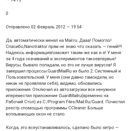
— 14:15
0
Отправлено 02 Февраль 2012 — 19:54
Да, автоматически менял на Mail.ru. Дааа! Помогло!
Спасибо,Nanotraktor прям не знаю что сказать — гений!!!
Надеюсь информацияпоможет таким-же как и я! У меня
за 4 года скачиваний и экспериментов такоевпервые!
Вирусы, бывало попадали, но это не лучше вирусов! Я
завершил процессы:GuardMailRu их было 2. Системный и
Пользовательский. У меня (они давно тамсидели, но
никак не проявляли себя), видимо, обновились
приложения. Отключил из автозагрузки все ненужное
ипереместил приложение GuardMailru(временно на
Рабочий Стол) из С:/Program Files/Mail.Ru/Guard. Почистил
реестр спомощью программы CCleaner. Больше
всплывающих окон не стало.
Когда, это всеустанавливалось, сделано было хитро —