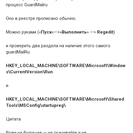
процесс GuardMailru
Оно в реестре прописано обычно.
Можно руками («
Пуск
«—>»
Выполнить
» —>
Regedit
)
и проверить два раздела на наличие этого самого
guardMailRu
HKEY_LOCAL_MACHINE\SOFTWARE\Microsoft\Window
s\CurrentVersion\Run
и
HKEY_LOCAL_MACHINE\SOFTWARE\Microsoft\Shared
Tools\MSConfig\startupreg\
Цитата
Всем на будущее — не скачивайте и не