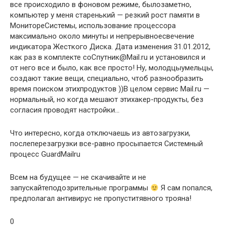
все происходило в фоновом режиме, былозаметно,
компьютер у меня старенький — резкий рост памяти в
МонитореСистемы, использование процессора
максимально около минуты и непрерывноесвечение
индикатора Жесткого Диска. Дата изменения 31.01.2012,
как раз в комплекте соСпутник@Mail.ru и установился и
от него все и было, как все просто! Ну, молодцыумельцы,
создают такие вещи, специально, чтоб разнообразить
время поиском этихпродуктов ))В целом сервис Mail.ru —
нормальный, но когда мешают этихакер-продукты, без
согласия проводят настройки…
Что интересно, когда отключаешь из автозагрузки,
послеперезагрузки все-равно просыпается Системный
процесс GuardMailru
Всем на будущее — не скачивайте и не
запускайтеподозрительные программы
Я сам попался,
предполагал антивирус не пропуститявного трояна!
0