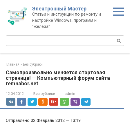
Перейти
Электронный Мастер
к
Статьи и инструкции по ремонту и
контенту
настройке Windows, программ и
"железа"
Поиск:
Главная
»
Без рубрики
Самопроизвольно меняется стартовая
страница! — Компьютерный форум сайта
remnabor.net
12.04.2012
Без рубрики
admin
Отправлено 02 Февраль 2012 — 13:19