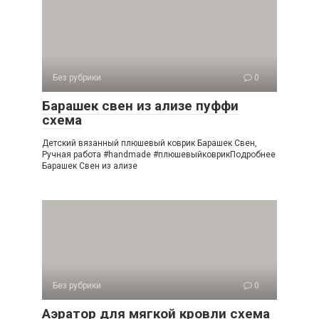
Без рубрики
0
Барашек свен из ализе пуффи
схема
Детский вязанный плюшевый коврик Барашек Свен,
Ручная работа #handmade #плюшевыйковрикПодробнее
Барашек Свен из ализе
Без рубрики
0
Аэратор для мягкой кровли схема