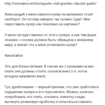
http://remnabor.net/kompyuter-stal-gromko-rabotat-gudet/
АлександрА у меня кажется кулер на материнке стоит
наоборот. Он потому наверно так громко гудит. Мне
переставить кулер как показано на картинке?
У меня гул идет именно от этого кулера, а как там выше
сказано » основа должна быть обращена к внешнему
миру, а значит что у меня установлен кулер?
Nanotraktor
Это для блока питания. В случае же с кулерами на мат.
плате они должны стоять основой вниз (т.е. поток
воздуха направлен вниз).
Гул, дребезжание — верный признак, что уже сработался
подшипник кулера и его пора менять. Можно, конечно,
попробовать его снять, отклеить этикетку сзади,
вытянуть резиновую пробочку и попытаться смазать