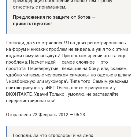
премодерация сообщений и новых тем. Прошу
отнестить с пониманием.
Предложения по защите от ботов —
приветствуются!
Господи, да что стряслось! Я на днях регистрировалась
на форум и никаких проблем не видела, а уж я то с этими
кодами намучилась,жуть! При плохом зрении это та ещё
проблема. Насчёт идей — самое сложное — это —
простота. Перевёрнутые , лежащие на боку, или, скажем,
удобно читаемые человеком символы, но одетые в шляпу
\ ковбойскую или мухомора\. Типа того. Самым ужасным
считаю рисунок у uNET. Очень плохо с рисунком и у
ВКОНТАКТЕ. Удачи! Только , умоляю, не заставляйте
перерегистрироваться!
Отправлено 22 Февраль 2012 — 06:23
Господи, да что стряслось! Я на днях