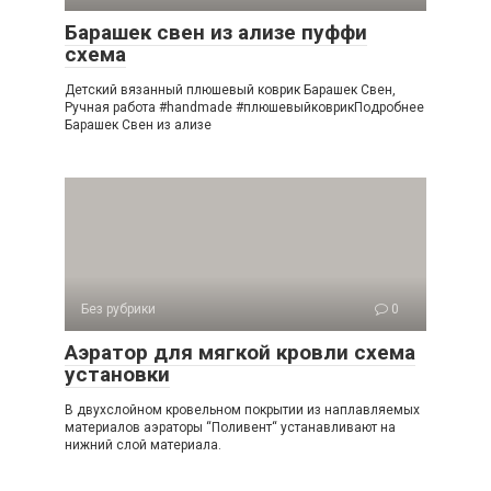
Барашек свен из ализе пуффи
схема
Детский вязанный плюшевый коврик Барашек Свен,
Ручная работа #handmade #плюшевыйковрикПодробнее
Барашек Свен из ализе
Без рубрики
0
Аэратор для мягкой кровли схема
установки
В двухслойном кровельном покрытии из наплавляемых
материалов аэраторы “Поливент“ устанавливают на
нижний слой материала.