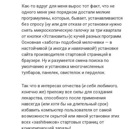
Как-то вдруг для меня вырос тот факт, что не
одного меня уже порядком достали мелкие
програмулины, которые, бывает, устанавливаются
без спросу (
ну или для отказа от установки нужно
снять микроскопическую галочку за три квартала
от кнопки «Установить»
)с кучей разных программ.
Основная «забота» подобной мелочевки — в
настойчивой (
а иногда и навязчивой!
) установке
сайта производителя стартовой страницей в
браузере. Ну и разумеется смена поиска по
умолчанию и установка многочисленных
тулбаров, панелек, свистелок и перделок.
Так что в интересах опчества (
и себя любимого,
конечно же
) приложу все силы для создания
лекарства, способного после применения
навсегда (
или хотя бы на длительный срок
)
избавить компьютер пользователя от самой
возможности скрытой или явной установки этих
всех «заshitников» стартовых страниц от
конкурирующей заразы!